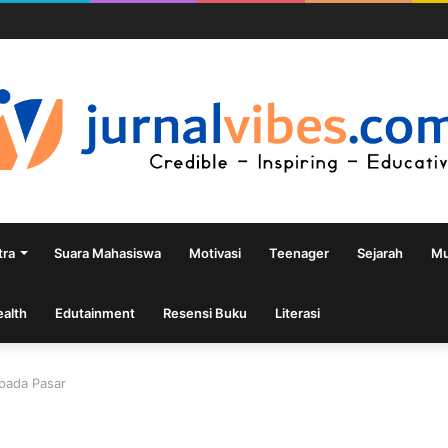
tra
Suara Mahasiswa
Motivasi
Teenager
Sejarah
Mu
ealth
Edutainment
Resensi Buku
Literasi
pada Pasar