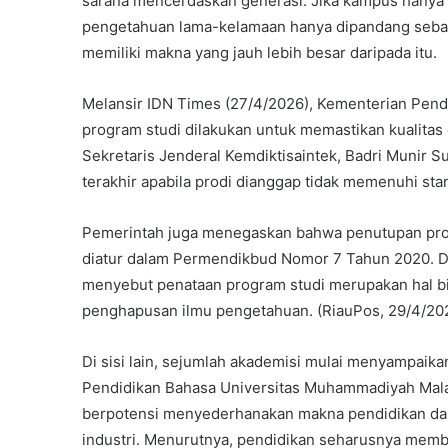
sarana mencerdaskan generasi. Jika kampus hanya 
pengetahuan lama-kelamaan hanya dipandang sebata
memiliki makna yang jauh lebih besar daripada itu.
Melansir IDN Times (27/4/2026), Kementerian Pendi
program studi dilakukan untuk memastikan kualitas 
Sekretaris Jenderal Kemdiktisaintek, Badri Munir
terakhir apabila prodi dianggap tidak memenuhi st
Pemerintah juga menegaskan bahwa penutupan pro
diatur dalam Permendikbud Nomor 7 Tahun 2020. D
menyebut penataan program studi merupakan hal 
penghapusan ilmu pengetahuan. (RiauPos, 29/4/20
Di sisi lain, sejumlah akademisi mulai menyampaika
Pendidikan Bahasa Universitas Muhammadiyah Malan
berpotensi menyederhanakan makna pendidikan da
industri. Menurutnya, pendidikan seharusnya membe