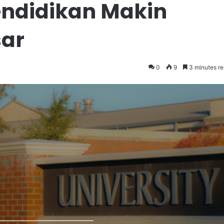
endidikan Makin
sar
0
9
3 minutes r