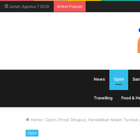
Jumat, Agustus 7 2026
Artikel Populer
News
Opini
Sas
Travelling
Food & H
Home
/
Opini
/
Prodi Dihapus, Pendidikan Makin Tunduk 
Opini