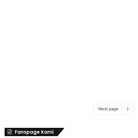
November 22, 2022
Ada Apa di Balik Komunike
R20 Bali?
Next page
Fanspage Kami