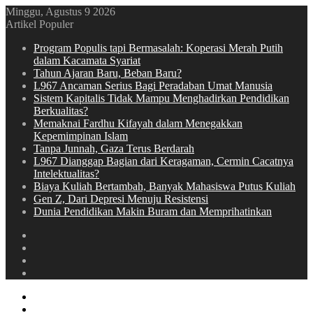
Minggu, Agustus 9 2026
Artikel Populer
Program Populis tapi Bermasalah: Koperasi Merah Putih
dalam Kacamata Syariat
Tahun Ajaran Baru, Beban Baru?
L967 Ancaman Serius Bagi Peradaban Umat Manusia
Sistem Kapitalis Tidak Mampu Menghadirkan Pendidikan
Berkualitas?
Memaknai Fardhu Kifayah dalam Menegakkan
Kepemimpinan Islam
Tanpa Junnah, Gaza Terus Berdarah
L967 Dianggap Bagian dari Keragaman, Cermin Cacatnya
Intelektualitas?
Biaya Kuliah Bertambah, Banyak Mahasiswa Putus Kuliah
Gen Z, Dari Depresi Menuju Resistensi
Dunia Pendidikan Makin Buram dan Memprihatinkan