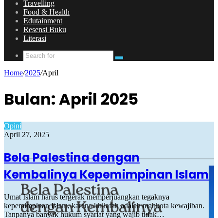
Travelling
Food & Health
Edutainment
Resensi Buku
Literasi
Home
/
2025
/
April
Bulan:
April 2025
Opini
April 27, 2025
Bela Palestina dengan
Kembalinya Kepemimpinan Islam
Umat Islam harus tergerak memperjuangkan tegaknya
kepemimpinan Islam, karena khilafah adalah mahkota kewajiban.
Tanpanya banyak hukum syariat yang wajib tidak…