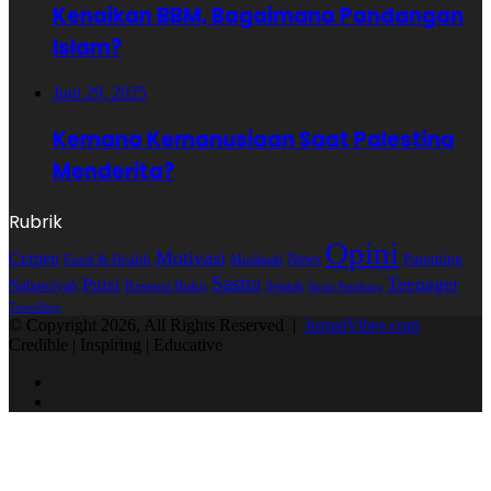
Kenaikan BBM, Bagaimana Pandangan
Islam?
Juni 29, 2025
Kemana Kemanusiaan Saat Palestina
Menderita?
Rubrik
Opini
Motivasi
Cerpen
Parenting
Food & Health
News
Muslimah
Sastra
Teenager
Puisi
Nabawiyah
Resensi Buku
Sejarah
Surat Pembaca
Travelling
© Copyright 2026, All Rights Reserved |
JurnalVibes.com
Credible | Inspiring | Educative