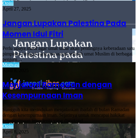
Opini
April 27, 2025
Jangan Lupakan Palestina Pada
Momen Idul Fitri
Perlu upaya masif agar umat sadar akan pentingnya keberadaan satu
pimpinan tunggal yang menaungi seluruh umat Muslim di berbagai
penjuru…
Motivasi
April 8, 2025
Menjalani Ramadan dengan
Kesempurnaan Iman
Sungguh kita merindukan menjalankan ibadah di bulan Ramadan
dengan kesempurnaan iman. Sejatinya untuk mencapai hakikat
kesempurnaan iman tentu yang dimaksud…
Opini
April 8, 2025