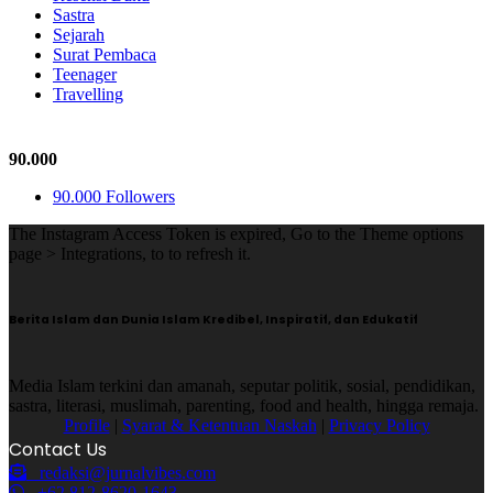
Sastra
Sejarah
Surat Pembaca
Teenager
Travelling
Follow Us
90.000
90.000
Followers
The Instagram Access Token is expired, Go to the Theme options
page > Integrations, to to refresh it.
Berita Islam dan Dunia Islam Kredibel, Inspiratif, dan Edukatif
Media Islam terkini dan amanah, seputar politik, sosial, pendidikan,
sastra, literasi, muslimah, parenting, food and health, hingga remaja.
Profile
|
Syarat & Ketentuan Naskah
|
Privacy Policy
Contact Us
redaksi@jurnalvibes.com
+62 812-8620-1643