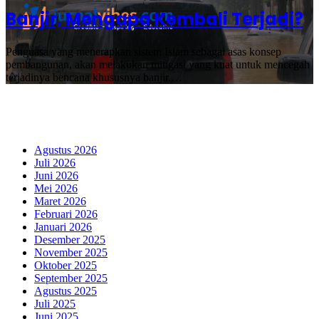
Banjir, Mengapa Kembali Terjadi?
Penguasa yang menerapkan sistem Islam sebagai asas konsep
pembangunan, akan melakukan mitigasi yang kuat untuk mencegah
terjadinya bencana khususnya banjir.…
Fanspage Kami
Arsip
Agustus 2026
Juli 2026
Juni 2026
Mei 2026
Maret 2026
Februari 2026
Januari 2026
Desember 2025
November 2025
Oktober 2025
September 2025
Agustus 2025
Juli 2025
Juni 2025