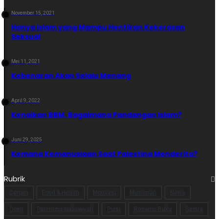
November 15, 2021
Hanya Islam yang Mampu Hentikan Kekerasan
Seksual
Mei 11, 2021
Kebenaran Akan Selalu Menang
April 9, 2022
Kenaikan BBM, Bagaimana Pandangan Islam?
Juni 29, 2025
Kemana Kemanusiaan Saat Palestina Menderita?
Rubrik
Cerpen
Food & Health
Motivasi
Muslimah
News
Opini
Parenting Nabawiyah
Puisi
Resensi Buku
Sastra