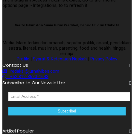
The Instagram Access Token is expired, Go to the Theme
options page > Integrations, to to refresh it.
Berita Islam dan Dunia Islam Kredibel, Inspiratif, dan Edukatif
Media Islam terkini dan amanah, seputar politik, sosial, pendidikan,
sastra, literasi, muslimah, parenting, food and health, hingga
remaja.
Profile
|
Syarat & Ketentuan Naskah
|
Privacy Policy
Contact Us
redaksi@jurnalvibes.com
+62 812-8620-1643
Subscribe to Our Newsletter
Artikel Populer