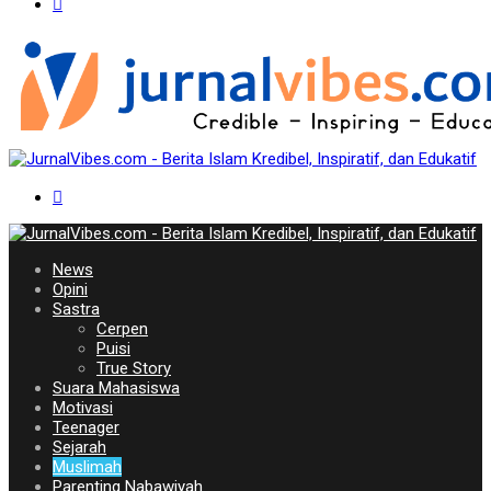
News
Opini
Sastra
Cerpen
Puisi
True Story
Suara Mahasiswa
Motivasi
Teenager
Sejarah
Muslimah
Parenting Nabawiyah