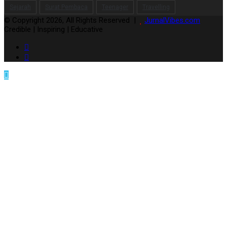
Sejarah
Surat Pembaca
Teenager
Travelling
© Copyright 2026, All Rights Reserved |
JurnalVibes.com
Credible | Inspiring | Educative