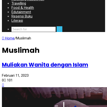
Travelling
Food & Health
Edutainment
Resensi Buku
Literasi
Home
/
Muslimah
Muslimah
Muliakan Wanita dengan Islam
Februari 11, 2023
0
101