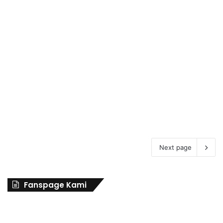
Juni 19, 2022
Konvoi Khilafatul Muslimin
Dijadikan Momen untuk
Monsterisasi Ide Khilafah
Next page
Fanspage Kami