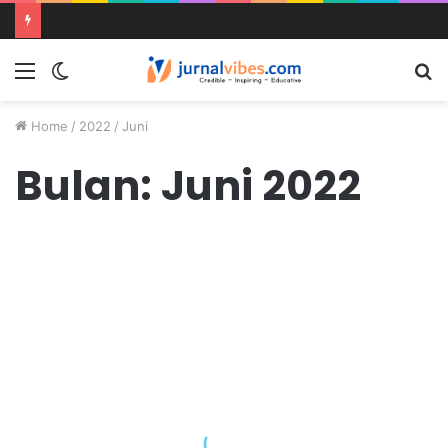
Home
/
2022
/
Juni
Bulan:
Juni 2022
Opini
Juni 28, 2022
Penutupan MTQ Diwarnai