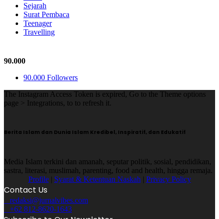
Sejarah
Surat Pembaca
Teenager
Travelling
Follow Us
90.000
90.000
Followers
The Instagram Access Token is expired, Go to the Theme options
page > Integrations, to to refresh it.
Berita Islam dan Dunia Islam Kredibel, Inspiratif, dan Edukatif
Media Islam terkini dan amanah, seputar politik, sosial, pendidikan,
sastra, literasi, muslimah, parenting, food and health, hingga remaja.
Profile
|
Syarat & Ketentuan Naskah
|
Privacy Policy
Contact Us
redaksi@jurnalvibes.com
+62 812-8620-1643