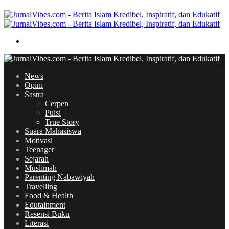
skin
Search
for
News
Opini
Sastra
Cerpen
Puisi
True Story
Suara Mahasiswa
Motivasi
Teenager
Sejarah
Muslimah
Parenting Nabawiyah
Travelling
Food & Health
Edutainment
Resensi Buku
Literasi