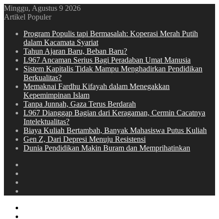
Minggu, Agustus 9 2026
Artikel Populer
Program Populis tapi Bermasalah: Koperasi Merah Putih
dalam Kacamata Syariat
Tahun Ajaran Baru, Beban Baru?
L967 Ancaman Serius Bagi Peradaban Umat Manusia
Sistem Kapitalis Tidak Mampu Menghadirkan Pendidikan
Berkualitas?
Memaknai Fardhu Kifayah dalam Menegakkan
Kepemimpinan Islam
Tanpa Junnah, Gaza Terus Berdarah
L967 Dianggap Bagian dari Keragaman, Cermin Cacatnya
Intelektualitas?
Biaya Kuliah Bertambah, Banyak Mahasiswa Putus Kuliah
Gen Z, Dari Depresi Menuju Resistensi
Dunia Pendidikan Makin Buram dan Memprihatinkan
Switch
skin
Sidebar
Random
Article
Log
In
Menu
Switch