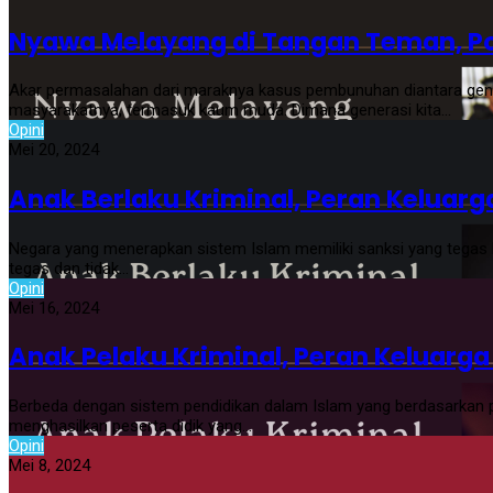
Nyawa Melayang di Tangan Teman, Pot
Akar permasalahan dari maraknya kasus pembunuhan diantara genera
masyarakatnya, termasuk kaum muda. Dimana generasi kita…
Opini
Mei 20, 2024
Anak Berlaku Kriminal, Peran Keluar
Negara yang menerapkan sistem Islam memiliki sanksi yang tegas b
tegas dan tidak…
Opini
Mei 16, 2024
Anak Pelaku Kriminal, Peran Keluarg
Berbeda dengan sistem pendidikan dalam Islam yang berdasarkan 
menghasilkan peserta didik yang…
Opini
Mei 8, 2024