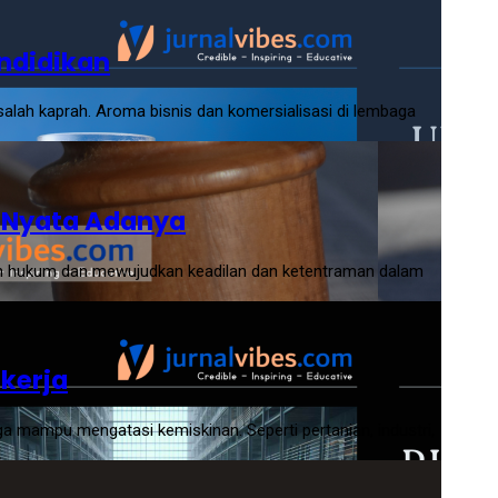
endidikan
salah kaprah. Aroma bisnis dan komersialisasi di lembaga
a Nyata Adanya
h hukum dan mewujudkan keadilan dan ketentraman dalam
kerja
 mampu mengatasi kemiskinan. Seperti pertanian, industri,