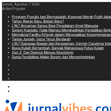
Jumat, Agustus 7 2026
Artikel Populer
Program Populis tapi Bermasalah: Koperasi Merah Putih dal
Tahun Ajaran Baru, Beban Baru?
L967 Ancaman Serius Bagi Peradaban Umat Manusia
Sistem Kapitalis Tidak Mampu Menghadirkan Pendidikan Berk
Memaknai Fardhu Kifayah dalam Menegakkan Kepemimpinan
Tanpa Junnah, Gaza Terus Berdarah
L967 Dianggap Bagian dari Keragaman, Cermin Cacatnya Intel
Biaya Kuliah Bertambah, Banyak Mahasiswa Putus Kuliah
Gen Z, Dari Depresi Menuju Resistensi
Dunia Pendidikan Makin Buram dan Memprihatinkan