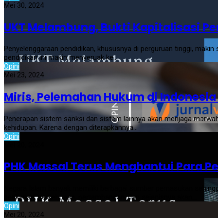
Mei 30, 2024
UKT Melambung, Bukti Kapitalisasi P
Penyelenggaraan pendidikan, khususnya di perguruan tinggi, makin 
pendidikan ini makin menyeruak ke…
Opini
Mei 23, 2024
Miris, Pelemahan Hukum di Indonesi
Penerapan sistem sanksi dan sistem lainnya akan menjaga marwa
kehidupan. Karena dengan diterapkannya…
Opini
Mei 20, 2024
PHK Massal Terus Menghantui Para Pe
Negara Islam banyak memiliki berbagai sumber pemasukan sehingga
perikanan, perkebunan, pertambangan, dan sejenisnya akan…
Opini
Mei 20, 2024