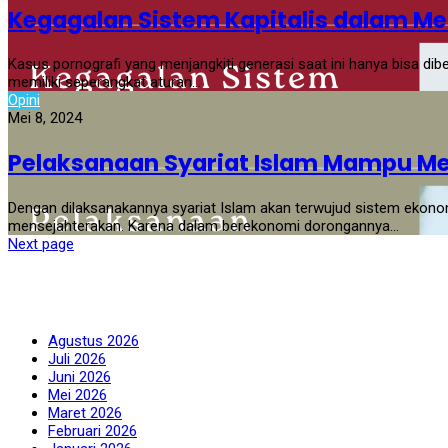
Kegagalan Sistem Kapitalis dalam M
Kasus pornografi yang menjangkiti generasi saat ini hanya bisa di
memiliki seperangkat aturan…
Opini
Mei 8, 2024
Pelaksanaan Syariat Islam Mampu M
Dengan dilaksanakannya syariat Islam akan terwujud sistem ekon
mensejahterakan. Karena dalam berekonomi dorongannya…
Next page
Fanspage Kami
Arsip
Agustus 2026
Juli 2026
Juni 2026
Mei 2026
Maret 2026
Februari 2026