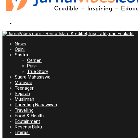
News
Opini
Sastra
Cerpen
Puisi
True Story
Suara Mahasiswa
Motivasi
Teenager
Sejarah
Muslimah
Parenting Nabawiyah
Travelling
Food & Health
Edutainment
Resensi Buku
Literasi