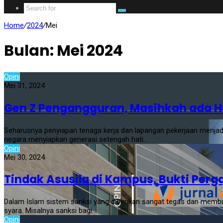
Home
/
2024
/
Mei
Bulan:
Mei 2024
Opini
Mei 31, 2024
Gen Z Pengangguran, Masihkah ada 
Seharusnya penyiapan tenaga kerja dan lapangan pekerjaan menjadi
negara menyiapkan generasi setengah hati…
Opini
Mei 30, 2024
Tindak Asusila di Kampus, Bukti Perg
Dalam Islam sistem sanksi yang diberikan sangat tegas dan memb
syara. Misalnya sanksi bagi…
Opini