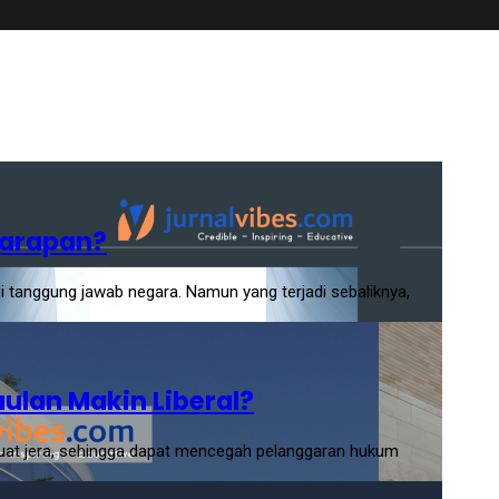
Harapan?
 tanggung jawab negara. Namun yang terjadi sebaliknya,
aulan Makin Liberal?
uat jera, sehingga dapat mencegah pelanggaran hukum