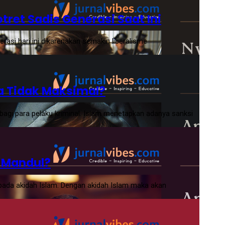
ret Sadis Generasi Saat Ini
si hari ini dikarenakan semakin liberalisme
ga Tidak Maksimal?
agi para pelaku kriminal. Islam menetapkan adanya sanksi
a Mandul?
pada akidah Islam. Dengan akidah Islam maka akan