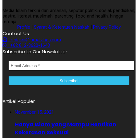
Media Islam terkini dan amanah, seputar politik, sosial, pendidikan,
sastra, literasi, muslimah, parenting, food and health, hingga
remaja.
Profile
|
Syarat & Ketentuan Naskah
|
Privacy Policy
Contact Us
redaksi@jurnalvibes.com
+62 812-8620-1643
Subscribe to Our Newsletter
Artikel Populer
November 15, 2021
Hanya Islam yang Mampu Hentikan
Kekerasan Seksual