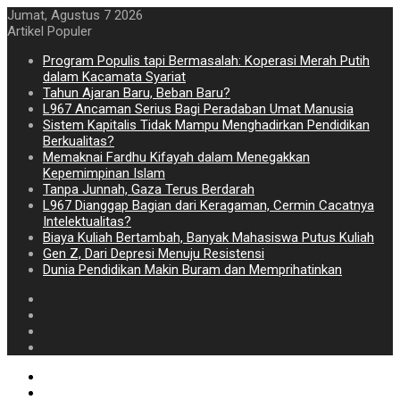
Jumat, Agustus 7 2026
Artikel Populer
Program Populis tapi Bermasalah: Koperasi Merah Putih
dalam Kacamata Syariat
Tahun Ajaran Baru, Beban Baru?
L967 Ancaman Serius Bagi Peradaban Umat Manusia
Sistem Kapitalis Tidak Mampu Menghadirkan Pendidikan
Berkualitas?
Memaknai Fardhu Kifayah dalam Menegakkan
Kepemimpinan Islam
Tanpa Junnah, Gaza Terus Berdarah
L967 Dianggap Bagian dari Keragaman, Cermin Cacatnya
Intelektualitas?
Biaya Kuliah Bertambah, Banyak Mahasiswa Putus Kuliah
Gen Z, Dari Depresi Menuju Resistensi
Dunia Pendidikan Makin Buram dan Memprihatinkan