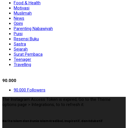
Food & Health
Motivasi
Muslimah
News
Opini
Parenting Nabawiyah
Puisi
Resensi Buku
Sastra
Sejarah
Surat Pembaca
Teenager
Travelling
Follow Us
90.000
90.000
Followers
The Instagram Access Token is expired, Go to the Theme
options page > Integrations, to to refresh it.
Berita Islam dan Dunia Islam Kredibel, Inspiratif, dan Edukatif