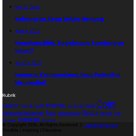
Mei 11, 2021
Kebenaran Akan Selalu Menang
April 9, 2022
Kenaikan BBM, Bagaimana Pandangan
Islam?
Juni 29, 2025
Kemana Kemanusiaan Saat Palestina
Menderita?
Rubrik
Opini
Motivasi
Cerpen
News
Food & Health
Muslimah
Sastra
Puisi
Parenting Nabawiyah
Resensi Buku
Sejarah
Surat
Teenager
Pembaca
Travelling
© Copyright 2026, All Rights Reserved |
JurnalVibes.com
Credible | Inspiring | Educative