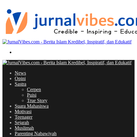
skin
Search
for
News
Opini
Sastra
Cerpen
Puisi
True Story
Suara Mahasiswa
Motivasi
Teenager
Sejarah
Muslimah
Parenting Nabawiyah