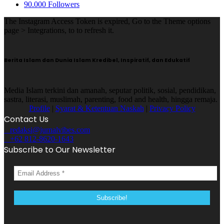
90.000
Followers
The Instagram Access Token is expired, Go to the Theme options
page > Integrations, to to refresh it.
Berita Islam dan Dunia Islam Kredibel, Inspiratif, dan Edukatif
Media Islam terkini dan amanah, seputar politik, sosial, pendidikan,
sastra, literasi, muslimah, parenting, food and health, hingga remaja.
Profile
|
Syarat & Ketentuan Naskah
|
Privacy Policy
Contact Us
redaksi@jurnalvibes.com
+62 812-8620-1643
Subscribe to Our Newsletter