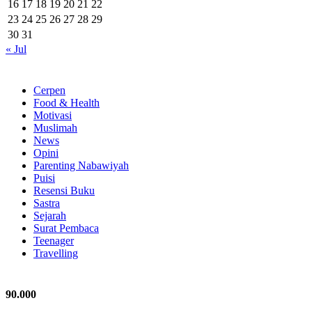
16
17
18
19
20
21
22
23
24
25
26
27
28
29
30
31
« Jul
Rubrik
Cerpen
Food & Health
Motivasi
Muslimah
News
Opini
Parenting Nabawiyah
Puisi
Resensi Buku
Sastra
Sejarah
Surat Pembaca
Teenager
Travelling
Follow Us
90.000