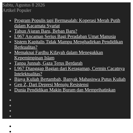
Sabtu, Agustus 8 2026
Artikel Populer
Program Populis tapi Bermasalah: Koperasi Merah Putih
dalam Kacamata Syariat
Tahun Ajaran Baru, Beban Baru?
L967 Ancaman Serius Bagi Peradaban Umat Manusia
Sistem Kapitalis Tidak Mampu Menghadirkan Pendidikan
Berkualitas?
Memaknai Fardhu Kifayah dalam Menegakkan
Kepemimpinan Islam
Tanpa Junnah, Gaza Terus Berdarah
L967 Dianggap Bagian dari Keragaman, Cermin Cacatnya
Intelektualitas?
Biaya Kuliah Bertambah, Banyak Mahasiswa Putus Kuliah
Gen Z, Dari Depresi Menuju Resistensi
Dunia Pendidikan Makin Buram dan Memprihatinkan
Switch
skin
Sidebar
Random
Article
Log
In
Menu
Switch