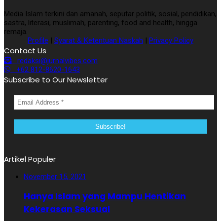
Media Islam terkini dan amanah, seputar politik, sosial, pendidikan,
sastra, literasi, muslimah, parenting, food and health, hingga
remaja.
Profile
|
Syarat & Ketentuan Naskah
|
Privacy Policy
Contact Us
redaksi@jurnalvibes.com
+62 812-8620-1643
Subscribe to Our Newsletter
Artikel Populer
November 15, 2021
Hanya Islam yang Mampu Hentikan
Kekerasan Seksual