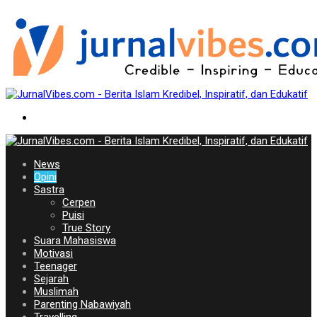
News
Opini
Sastra
Cerpen
Puisi
True Story
Suara Mahasiswa
Motivasi
Teenager
Sejarah
Muslimah
Parenting Nabawiyah