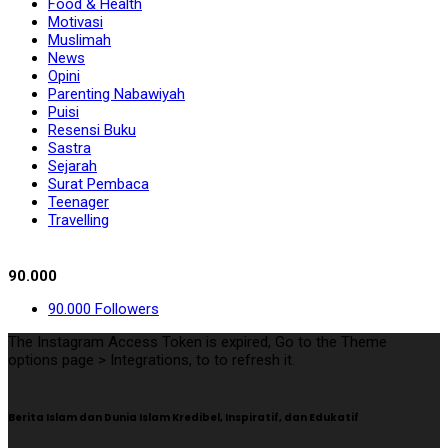
Food & Health
Motivasi
Muslimah
News
Opini
Parenting Nabawiyah
Puisi
Resensi Buku
Sastra
Sejarah
Surat Pembaca
Teenager
Travelling
Follow Us
90.000
90.000
Followers
The Instagram Access Token is expired, Go to the Theme
options page > Integrations, to to refresh it.
Berita Islam dan Dunia Islam Kredibel, Inspiratif, dan Edukatif