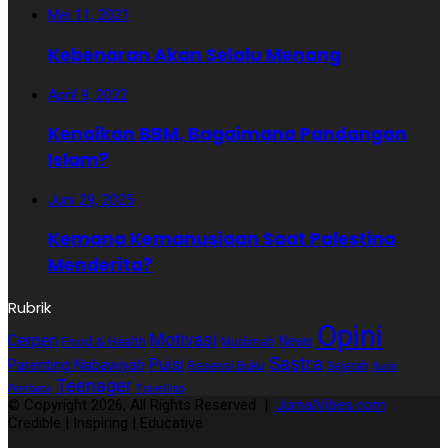
Mei 11, 2021
Kebenaran Akan Selalu Menang
April 9, 2022
Kenaikan BBM, Bagaimana Pandangan
Islam?
Juni 29, 2025
Kemana Kemanusiaan Saat Palestina
Menderita?
Rubrik
Opini
Motivasi
Cerpen
News
Food & Health
Muslimah
Sastra
Puisi
Parenting Nabawiyah
Resensi Buku
Sejarah
Surat
Teenager
Pembaca
Travelling
© Copyright 2026, All Rights Reserved |
JurnalVibes.com
Credible | Inspiring | Educative