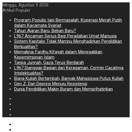
Minggu, Agustus 9 2026
Artikel Populer
Program Populis tapi Bermasalah: Koperasi Merah Putih
dalam Kacamata Syariat
Tahun Ajaran Baru, Beban Baru?
L967 Ancaman Serius Bagi Peradaban Umat Manusia
Sistem Kapitalis Tidak Mampu Menghadirkan Pendidikan
Berkualitas?
Memaknai Fardhu Kifayah dalam Menegakkan
Kepemimpinan Islam
Tanpa Junnah, Gaza Terus Berdarah
L967 Dianggap Bagian dari Keragaman, Cermin Cacatnya
Intelektualitas?
Biaya Kuliah Bertambah, Banyak Mahasiswa Putus Kuliah
Gen Z, Dari Depresi Menuju Resistensi
Dunia Pendidikan Makin Buram dan Memprihatinkan