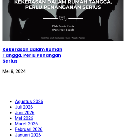
Selain itu, negara juga akan menindak tegas seluruh
pihak yang terlibat dalam judi online, mulai dari bandar,
operator, hingga pihak yang memfasilitasi transaksi
perjudian. Negara akan memblokir situs judi,
menghentikan aliran dana, serta membangun sistem
teknologi yang mampu melindungi masyarakat dari
kejahatan digital.
Dalam Islam, sanksi memiliki fungsi sebagai pencegah
Kekerasan dalam Rumah
(zawajir) dan penebus dosa (jawabir).
Tangga, Perlu Penangan
Pelaku perjudian dapat dikenai hukuman ta’zir yang
Serius
ditetapkan qadhi (hakim) yang menentukan jenis atau
Mei 8, 2024
kadar hukumnya, mulai dari pemusnahan barang bukti
Fanspage Kami
kejahatan (itlaf al-mal), hukum cambuk (al-jild), penjara
(al-habs), penyaliban (ash-shalb) hingga hukuman mati
(al-qatl
Arsip
Dengan demikian, pemberantasan judi online tidak cukup
Agustus 2026
hanya melalui razia atau pemblokiran aplikasi. Persoalan
Juli 2026
ini membutuhkan solusi paripurna dengan penerapan
Juni 2026
syariah Islam secara menyeluruh. Ketika individu
Mei 2026
bertakwa, masyarakat saling mengawasi, dan negara
Maret 2026
menerapkan hukum Islam secara adil, maka praktik judi
Februari 2026
online dapat dicegah dan kehidupan masyarakat akan
Januari 2026
dipenuhi keberkahan.