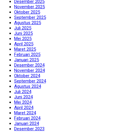
Desember 2025
November 2025
Wallahu alam bish-shawab
Oktober 2025
September 2025
Agustus 2025
Juli 2025
Photo Source by canva.com
D
Juni 2025
isclaimer:
JURNALVIBES.COM
adalah wadah bagi
Mei 2025
para penulis untuk berbagi karya tulisan
April 2025
bernapaskan Islam yang kredibel, inspiratif, dan
Maret 2025
edukatif.
JURNALVIBES.COM
melakukan sistem
seleksi dan berhak menayangkan berbagai kiriman
Februari 2025
Anda. Tulisan yang dikirim tidak boleh sesuatu yang
Januari 2025
hoaks, hujatan, ujaran kebencian, pornografi dan pornoaksi, SARA,
Desember 2024
dan menghina kepercayaan/agama/etnisitas pihak lain.
November 2024
Pertanggungjawaban semua konten yang dikirim sepenuhnya ada
pada pengirim tulisan/penulis, bukan
JURNALVIBES.COM
. Silakan
Oktober 2024
mengirimkan tulisan Anda ke email
redaksi@jurnalvibes.com
September 2024
Agustus 2024
Juli 2024
judol
kapitalisme
liberalisme
Juni 2024
Mei 2024
April 2024
syariat Islam
Maret 2024
Februari 2024
Januari 2024
Desember 2023