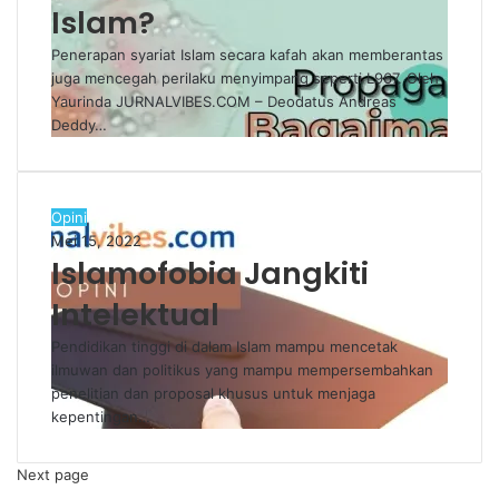
Islam?
Penerapan syariat Islam secara kafah akan memberantas
juga mencegah perilaku menyimpang seperti L967. Oleh
Yaurinda JURNALVIBES.COM – Deodatus Andreas
Deddy…
Opini
Mei 15, 2022
Islamofobia Jangkiti
Intelektual
Pendidikan tinggi di dalam Islam mampu mencetak
ilmuwan dan politikus yang mampu mempersembahkan
penelitian dan proposal khusus untuk menjaga
kepentingan…
Next page