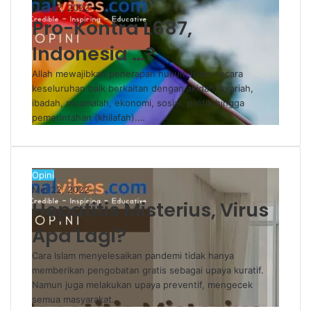
Mei 22, 2022
Pro-Kontra L687,
Indonesia …?
Allah mewajibkan penerapan hukum Islam secara
keseluruhan baik berkaitan dengan akidah, syariah,
ibadah, muamalah, ekonomi, sosial, politik hingga
pemerintahan (khilafah).…
Opini
Mei 22, 2022
Hepatitis Misterius, Virus
Apa Lagi?
Cara Islam menyelesaikan pandemi tidak hanya
memberikan pengobatan gratis sebagai upaya kuratif.
Namun juga melakukan upaya preventif, mengecek
semua masyarakat…