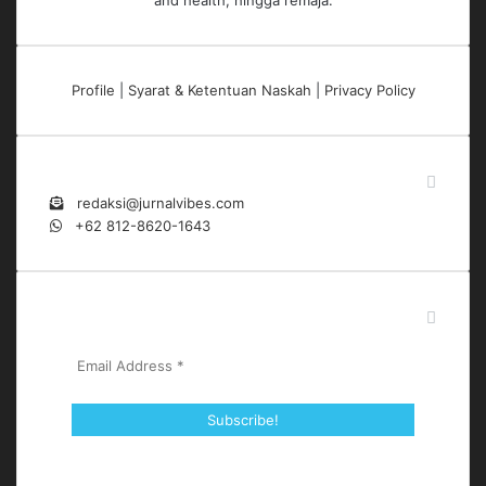
and health, hingga remaja.
Profile
|
Syarat & Ketentuan Naskah
|
Privacy Policy
Contact Us
redaksi@jurnalvibes.com
+62 812-8620-1643
Subscribe to Our Newsletter