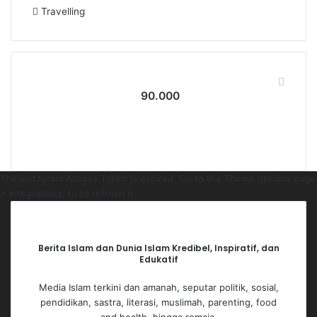
Travelling
Follow Us
90.000
90.000
Followers
The Instagram Access Token is expired, Go to the Theme options page
> Integrations, to to refresh it.
Berita Islam dan Dunia Islam Kredibel, Inspiratif, dan
Edukatif
Media Islam terkini dan amanah, seputar politik, sosial,
pendidikan, sastra, literasi, muslimah, parenting, food