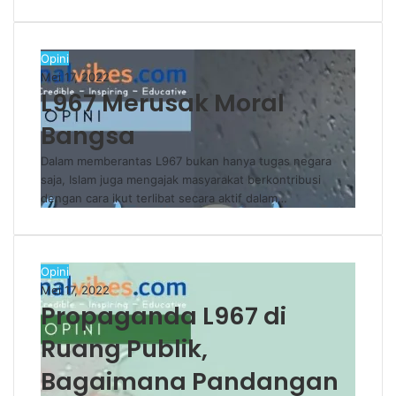
Opini
Mei 17, 2022
L967 Merusak Moral
Bangsa
Dalam memberantas L967 bukan hanya tugas negara
saja, Islam juga mengajak masyarakat berkontribusi
dengan cara ikut terlibat secara aktif dalam…
Opini
Mei 17, 2022
Propaganda L967 di
Ruang Publik,
Bagaimana Pandangan