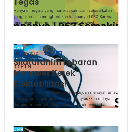
Tegas
Hanya di negara yang menerapkan Islam secara kafah
yang akan bisa menghentikan kampanye L967. Karena
umat akan dibangun ketakwaannya, diawasi…
Opini
Mei 22, 2022
Silaturahim Lebaran
Manuver Kerek
Elektabilitas?
Dalam sistem politik Islam yang bertujuan meriayah umat,
seorang pemimpin bukan malah menyibukkan dirinya
dengan urusan pribadinya, hanya untuk mencari…
Opini