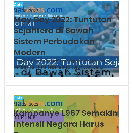
Opini
Mei 28, 2022
May Day 2022: Tuntutan
Sejahtera di Bawah
Sistem Perbudakan
Modern
Hanya di dalam Islam lah sistem pengupahan bisa
berjalan adil. Para pekerja atau buruh tidak perlu
merisaukan akan kebutuhan hidupnya…
Opini
Mei 22, 2022
Kampanye L967 Semakin
Intensif Negara Harus