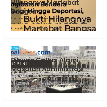
Hilangnya Martabat
Bangsa
Ulama adalah pewaris nabi karena sosoknya yang
memiliki ilmu begitu luas dan kadar ketakwaan atau
khasyah (rasa takut) yang tinggi.…
Opini
Mei 31, 2022
Ribuan Calhaj Alami
Masalah Administrasi
Tugas seorang khalifah dalam memberikan pelayanan
kepada warganya adalah memberikan jaminan dan
penjagaan agar bisa beribadah dengan tenang dan
khusuk.…