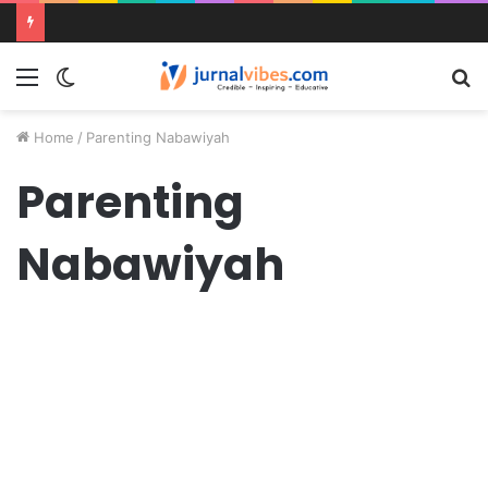
Home
/
Parenting Nabawiyah
Parenting
Nabawiyah
Kemiskinan Menghilangkan
Naluri Keibuan dan Dijadikan
Sasaran Kejahatan
Maret 25, 2024
0
25