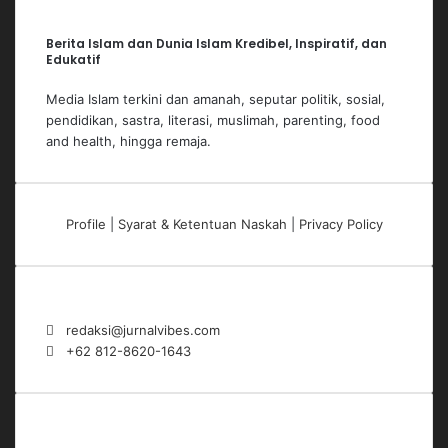
Berita Islam dan Dunia Islam Kredibel, Inspiratif, dan
Edukatif
Media Islam terkini dan amanah, seputar politik, sosial,
pendidikan, sastra, literasi, muslimah, parenting, food
and health, hingga remaja.
Profile
|
Syarat & Ketentuan Naskah
|
Privacy Policy
Contact Us
redaksi@jurnalvibes.com
+62 812-8620-1643
Subscribe to Our Newsletter