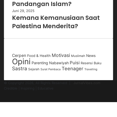
Pandangan Islam?
Juni 29, 2025
Kemana Kemanusiaan Saat
Palestina Menderita?
Rubrik
Motivasi
Cerpen
Food & Health
News
Muslimah
Opini
Puisi
Parenting Nabawiyah
Resensi Buku
Sastra
Teenager
Sejarah
Surat Pembaca
Travelling
© Copyright 2026, All Rights Reserved |
JurnalVibes.com
Credible | Inspiring | Educative