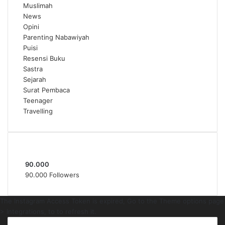
Muslimah
News
Opini
Parenting Nabawiyah
Puisi
Resensi Buku
Sastra
Sejarah
Surat Pembaca
Teenager
Travelling
Follow Us
90.000
90.000
Followers
The Instagram Access Token is expired, Go to the Theme options page
> Integrations, to to refresh it.