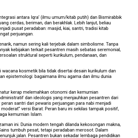
egrasi antara Iqra’ (ilmu umum/kitab putih) dan Bismirabbik
yang cerdas, beriman, dan berakhlak. Lebih lanjut, beliau
di pusat peradaban: masjid, kiai, santri, tradisi kitab
angat perjuangan.
ik, namun sering kali terjebak dalam simbolisme. Tanpa
anyak kebijakan terkait pesantren masih sebatas seremonial,
ersoalan struktural seperti kurikulum, pendanaan, dan
i wacana kosmetik bila tidak disertai desain kurikulum dan
an epistemologi: bagaimana ilmu agama dan ilmu dunia
donatur kerap melemahkan otonomi dan kemurnian
administratif dan ideologis yang menjauhkan pesantren dari
 peran santri dari pewaris perjuangan para nabi menjadi
oderat” versi Barat. Peran baru ini sekilas tampak positif,
jaga kemurnian Islam.
n zaman ini. Dunia modern tengah dilanda kekosongan makna,
 Sains tumbuh pesat, tetapi peradaban merosot. Dalam
 penunjuk jalan. Pesantren bukan sekadar lembaga pendidikan