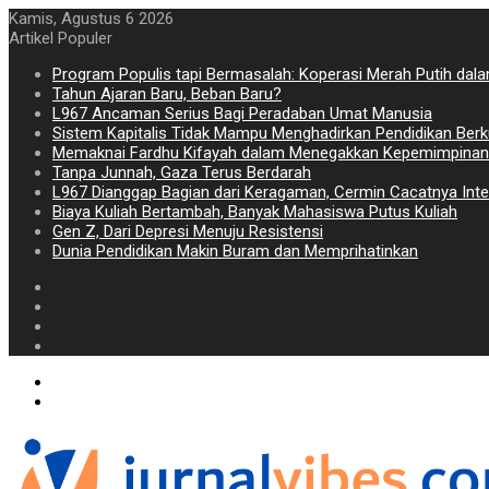
Kamis, Agustus 6 2026
Artikel Populer
Program Populis tapi Bermasalah: Koperasi Merah Putih dal
Tahun Ajaran Baru, Beban Baru?
L967 Ancaman Serius Bagi Peradaban Umat Manusia
Sistem Kapitalis Tidak Mampu Menghadirkan Pendidikan Berk
Memaknai Fardhu Kifayah dalam Menegakkan Kepemimpinan
Tanpa Junnah, Gaza Terus Berdarah
L967 Dianggap Bagian dari Keragaman, Cermin Cacatnya Intel
Biaya Kuliah Bertambah, Banyak Mahasiswa Putus Kuliah
Gen Z, Dari Depresi Menuju Resistensi
Dunia Pendidikan Makin Buram dan Memprihatinkan