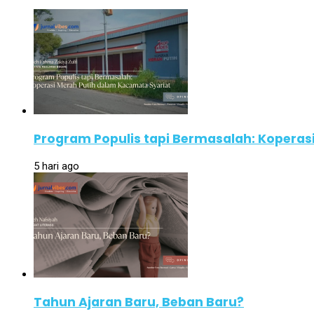
Program Populis tapi Bermasalah: Koperas
5 hari ago
Tahun Ajaran Baru, Beban Baru?