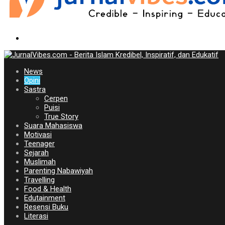
News
Opini
Sastra
Cerpen
Puisi
True Story
Suara Mahasiswa
Motivasi
Teenager
Sejarah
Muslimah
Parenting Nabawiyah
Travelling
Food & Health
Edutainment
Resensi Buku
Literasi