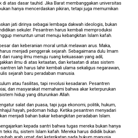
uk di atas dasar tauhid. Jika Barat membanggakan universitas
bukan hanya mencerdaskan pikiran, tetapi juga memurnikan
skan jati dirinya sebagai lembaga dakwah ideologis, bukan
didikan sekuler. Pesantren harus kembali memproduksi
sanggup menuntun umat menuju kebangkitan Islam kafah.
e besar dan keberanian moral untuk melawan arus. Maka,
i harus menjadi penggerak sejarah. Sebagaimana dulu Imam
 dari ruang ilmu menuju ruang kekuasaan yang adil,
gakkan ilmu di atas ketaatan, dan ketaatan di atas sistem
esantren lah harus lahir kembali ulama sekaligus negarawan,
lis sejarah baru peradaban manusia.
ulum atau fasilitas, tapi revolusi kesadaran. Pesantren
 kiai, dan masyarakat memahami bahwa akar keterpurukan
 sistem hidup yang diturunkan Allah.
ngatur salat dan puasa, tapi juga ekonomi, politik, hukum,
nhajul hayah, pedoman hidup. Ketika pesantren menyadari
a akan menjadi bahan bakar kebangkitan peradaban Islam.
 mengajarkan kepada santri bahwa tugas mereka bukan hanya
teks itu, sistem Islam kafah. Mereka harus dididik bukan
gubah arah umat dari keterikatan pada hukum manusia