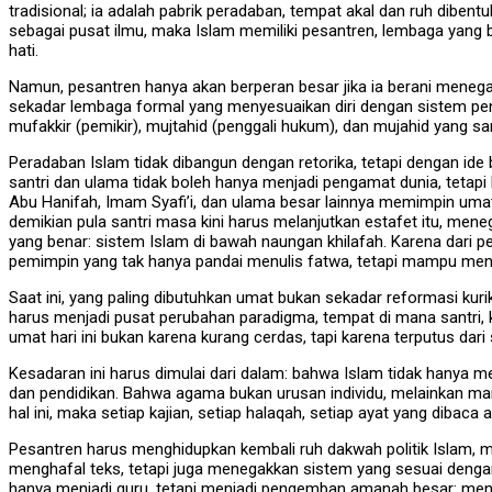
tradisional; ia adalah pabrik peradaban, tempat akal dan ruh dibent
sebagai pusat ilmu, maka Islam memiliki pesantren, lembaga yang 
hati.
Namun, pesantren hanya akan berperan besar jika ia berani menega
sekadar lembaga formal yang menyesuaikan diri dengan sistem pen
mufakkir (pemikir), mujtahid (penggali hukum), dan mujahid yang 
Peradaban Islam tidak dibangun dengan retorika, tetapi dengan id
santri dan ulama tidak boleh hanya menjadi pengamat dunia, tetap
Abu Hanifah, Imam Syafi’i, dan ulama besar lainnya memimpin umat
demikian pula santri masa kini harus melanjutkan estafet itu, mene
yang benar: sistem Islam di bawah naungan khilafah. Karena dari p
pemimpin yang tak hanya pandai menulis fatwa, tetapi mampu menu
Saat ini, yang paling dibutuhkan umat bukan sekadar reformasi kurik
harus menjadi pusat perubahan paradigma, tempat di mana santri,
umat hari ini bukan karena kurang cerdas, tapi karena terputus dari
Kesadaran ini harus dimulai dari dalam: bahwa Islam tidak hanya me
dan pendidikan. Bahwa agama bukan urusan individu, melainkan ma
hal ini, maka setiap kajian, setiap halaqah, setiap ayat yang dibac
Pesantren harus menghidupkan kembali ruh dakwah politik Islam,
menghafal teks, tetapi juga menegakkan sistem yang sesuai dengan 
hanya menjadi guru, tetapi menjadi pengemban amanah besar: men