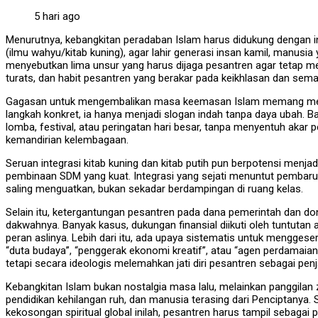
5 hari ago
Menurutnya, kebangkitan peradaban Islam harus didukung dengan int
(ilmu wahyu/kitab kuning), agar lahir generasi insan kamil, manusia 
menyebutkan lima unsur yang harus dijaga pesantren agar tetap menja
turats, dan habit pesantren yang berakar pada keikhlasan dan sem
Gagasan untuk mengembalikan masa keemasan Islam memang menar
langkah konkret, ia hanya menjadi slogan indah tanpa daya ubah. B
lomba, festival, atau peringatan hari besar, tanpa menyentuh akar p
kemandirian kelembagaan.
Seruan integrasi kitab kuning dan kitab putih pun berpotensi menjad
pembinaan SDM yang kuat. Integrasi yang sejati menuntut pembaru
saling menguatkan, bukan sekadar berdampingan di ruang kelas.
Selain itu, ketergantungan pesantren pada dana pemerintah dan 
dakwahnya. Banyak kasus, dukungan finansial diikuti oleh tuntutan 
peran aslinya. Lebih dari itu, ada upaya sistematis untuk menggeser
“duta budaya”, “penggerak ekonomi kreatif”, atau “agen perdamaian m
tetapi secara ideologis melemahkan jati diri pesantren sebagai pen
Kebangkitan Islam bukan nostalgia masa lalu, melainkan panggila
pendidikan kehilangan ruh, dan manusia terasing dari Penciptanya.
kekosongan spiritual global inilah, pesantren harus tampil sebagai