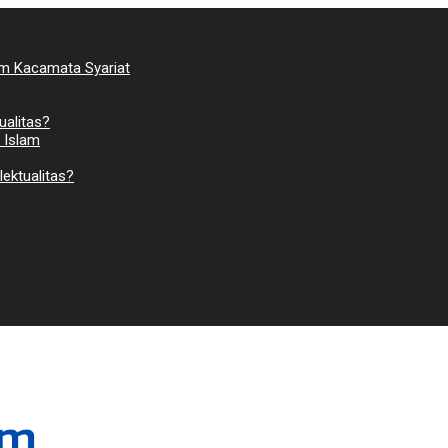
am Kacamata Syariat
ualitas?
 Islam
ektualitas?