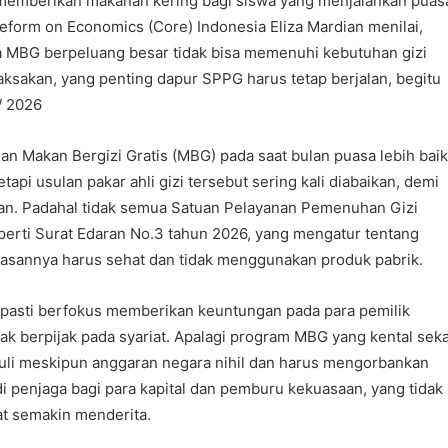
n memberikan makanan kering bagi siswa yang menjalankan puas
eform on Economics (Core) Indonesia Eliza Mardian menilai,
MBG berpeluang besar tidak bisa memenuhi kebutuhan gizi
aksakan, yang penting dapur SPPG harus tetap berjalan, begitu
/ 2026
ian Makan Bergizi Gratis (MBG) pada saat bulan puasa lebih bai
pi usulan pakar ahli gizi tersebut sering kali diabaikan, demi
alan. Padahal tidak semua Satuan Pelayanan Pemenuhan Gizi
perti Surat Edaran No.3 tahun 2026, yang mengatur tentang
annya harus sehat dan tidak menggunakan produk pabrik.
ik pasti berfokus memberikan keuntungan pada para pemilik
ak berpijak pada syariat. Apalagi program MBG yang kental seka
duli meskipun anggaran negara nihil dan harus mengorbankan
i penjaga bagi para kapital dan pemburu kekuasaan, yang tidak
at semakin menderita.