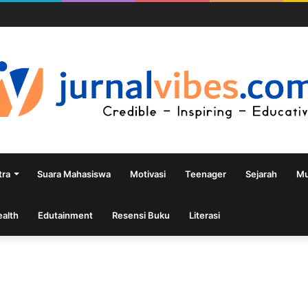
tra
Suara Mahasiswa
Motivasi
Teenager
Sejarah
Mu
ealth
Edutainment
Resensi Buku
Literasi