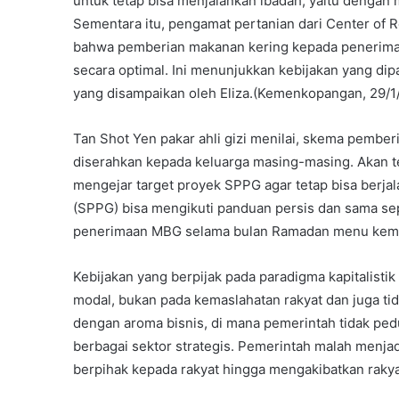
untuk tetap bisa menjalankan ibadah, yaitu denga
Sementara itu, pengamat pertanian dari Center of R
bahwa pemberian makanan kering kepada penerima 
secara optimal. Ini menunjukkan kebijakan yang dip
yang disampaikan oleh Eliza.(Kemenkopangan, 29/1
Tan Shot Yen pakar ahli gizi menilai, skema pember
diserahkan kepada keluarga masing-masing. Akan teta
mengejar target proyek SPPG agar tetap bisa berj
(SPPG) bisa mengikuti panduan persis dan sama se
penerimaan MBG selama bulan Ramadan menu kemas
Kebijakan yang berpijak pada paradigma kapitalist
modal, bukan pada kemaslahatan rakyat dan juga tid
dengan aroma bisnis, di mana pemerintah tidak pe
berbagai sektor strategis. Pemerintah malah menjad
berpihak kepada rakyat hingga mengakibatkan raky