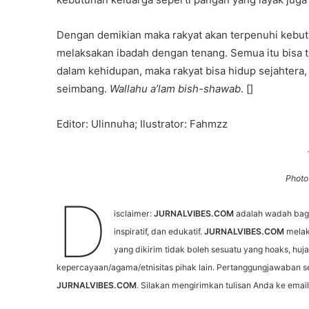
Dengan demikian maka rakyat akan terpenuhi kebutu
melaksakan ibadah dengan tenang. Semua itu bisa t
dalam kehidupan, maka rakyat bisa hidup sejahter
seimbang.
Wallahu a’lam bish-shawab
. []
Editor: Ulinnuha; Ilustrator: Fahmzz
Photo
D
isclaimer:
JURNALVIBES.COM
adalah wadah bagi 
inspiratif, dan edukatif.
JURNALVIBES.COM
melak
yang dikirim tidak boleh sesuatu yang hoaks, huj
kepercayaan/agama/etnisitas pihak lain. Pertanggungjawaban s
JURNALVIBES.COM
. Silakan mengirimkan tulisan Anda ke emai