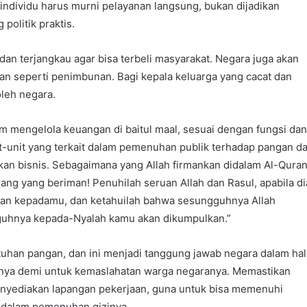
ndividu harus murni pelayanan langsung, bukan dijadikan
politik praktis.
an terjangkau agar bisa terbeli masyarakat. Negara juga akan
an seperti penimbunan. Bagi kepala keluarga yang cacat dan
oleh negara.
m mengelola keuangan di baitul maal, sesuai dengan fungsi da
it-unit yang terkait dalam pemenuhan publik terhadap pangan d
bukan bisnis. Sebagaimana yang Allah firmankan didalam Al-Qura
rang yang beriman! Penuhilah seruan Allah dan Rasul, apabila di
n kepadamu, dan ketahuilah bahwa sesungguhnya Allah
guhnya kepada-Nyalah kamu akan dikumpulkan.”
tuhan pangan, dan ini menjadi tanggung jawab negara dalam hal
nya demi untuk kemaslahatan warga negaranya. Memastikan
enyediakan lapangan pekerjaan, guna untuk bisa memenuhi
a dalam pemenuhan gizinya.