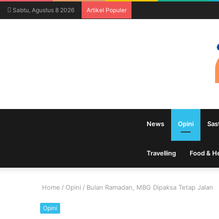
Sabtu, Agustus 8 2026
Artikel Populer
News
Opini
Sas
Travelling
Food & H
Home
/
Opini
/
Bulan Ramadan, MBG Dipaksa Tetap Jalan
Opini