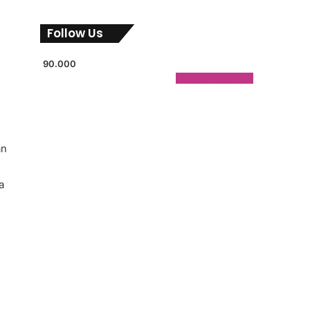
Follow Us
90.000
90.000
Followers
n
an
n
a