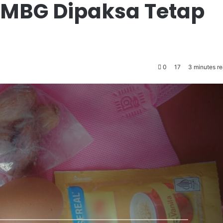
MBG Dipaksa Tetap
0
17
3 minutes r