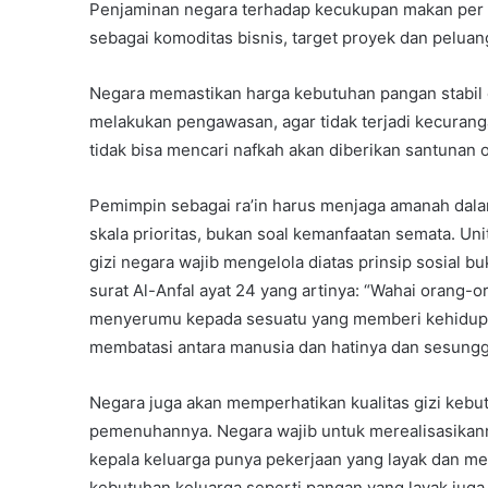
Penjaminan negara terhadap kecukupan makan per i
sebagai komoditas bisnis, target proyek dan peluang 
Negara memastikan harga kebutuhan pangan stabil d
melakukan pengawasan, agar tidak terjadi kecurang
tidak bisa mencari nafkah akan diberikan santunan 
Pemimpin sebagai ra’in harus menjaga amanah dala
skala prioritas, bukan soal kemanfaatan semata. Un
gizi negara wajib mengelola diatas prinsip sosial 
surat Al-Anfal ayat 24 yang artinya: “Wahai orang-o
menyerumu kepada sesuatu yang memberi kehidupa
membatasi antara manusia dan hatinya dan sesung
Negara juga akan memperhatikan kualitas gizi kebu
pemenuhannya. Negara wajib untuk merealisasikan
kepala keluarga punya pekerjaan yang layak dan m
kebutuhan keluarga seperti pangan yang layak jug