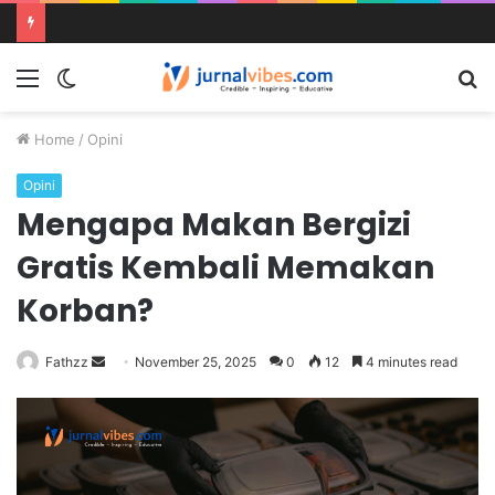
Menu
Switch
S
skin
fo
Home
/
Opini
Opini
Mengapa Makan Bergizi
Gratis Kembali Memakan
Korban?
Send
Fathzz
November 25, 2025
0
12
4 minutes read
an
email