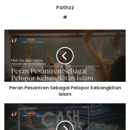
82,9 juta di tahun 2025. Untuk mengejar target itu, dalam
Fathzz
enam bulan sejak peluncuran, MBG telah beroperasi di
1.837 titik Satuan Pelayanan Pemenuhan Gizi (SPPG) dan
Website
menyentuh lebih dari 5,2 juta penerima manfaat. Namun
tidak sedikit yang bermasalah, ada beberapa daerah yang
siswa peneriman MBG mengalami keracunan. Termasuk di
Kalimantan Selatan.
Di tengah keberlangsungan pembagian MBG di Kalimantan
Selatan, pada hari Kamis, 9 Oktober 2025 kemarin,
sebanyak 130 siswa dari beberapa sekolah diantaranya SD
Muhammadiyah, SDN 1 Pasayangan, MAN Assalam, MTs
Peran Pesantren Sebagai Pelopor Kebangkitan
Assalam, dan lainnya, mengalami gejala keracunan.
Islam
Seperti, mual, muntah, sakit perut seperti ditusuk-tusuk,
pusing, lemas. Bahkan di antara beberapa siswa, ada 10
siswa dalam kondisi keracunan dengan kategori berat dan
harus menjalani rawat inap (cnnindonesia, 10-10-2025).