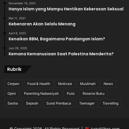
November 15, 2021
Hanya Islam yang Mampu Hentikan Kekerasan Seksual
Mei 11, 2021
Kebenaran Akan Selalu Menang
April 9, 2022
Kenaikan BBM, Bagaimana Pandangan Islam?
Juni 29, 2025
Kemana Kemanusiaan Saat Palestina Menderita?
Rubrik
Cerpen
Food & Health
Motivasi
Muslimah
News
Opini
Parenting Nabawiyah
Puisi
Resensi Buku
Sastra
Sejarah
Surat Pembaca
Teenager
Travelling
© Copyright 2026, All Rights Reserved |
JurnalVibes.com