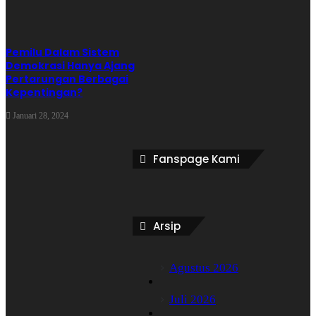
Photo Source by canva.com
Pemilu Dalam Sistem
D
Demokrasi Hanya Ajang
isclaimer:
JURNALVIBES.COM
adalah wadah bagi para penulis untuk
Pertarungan Berbagai
Kepentingan?
berbagi karya tulisan bernapaskan Islam yang kredibel, inspiratif, dan
edukatif.
JURNALVIBES.COM
melakukan sistem seleksi dan berhak
Januari 28, 2024
menayangkan berbagai kiriman Anda. Tulisan yang dikirim tidak boleh sesuatu yang hoaks,
hujatan, ujaran kebencian, pornografi dan pornoaksi, SARA, dan menghina
Fanspage Kami
kepercayaan/agama/etnisitas pihak lain. Pertanggungjawaban semua konten yang dikirim
sepenuhnya ada pada pengirim tulisan/penulis, bukan
JURNALVIBES.COM
. Silakan
mengirimkan tulisan Anda ke email
redaksi@jurnalvibes.com
Arsip
game online
generasi muda
kapitalisme
Agustus 2026
Juli 2026