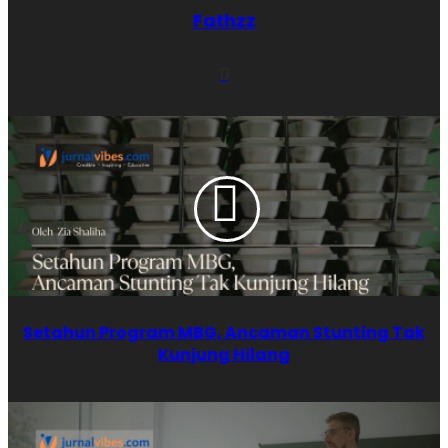
Lembaga penegak hukum menemukan anak-anak terpapar paham
Fathzz
kekerasan ekstrem lewat platform game online, termasuk simbol-
simbol dan materi kekerasan yang memengaruhi pemikiran mereka.
Website
(detiknews, 30-12- 2025)
Komisi Perlindungan Anak Indonesia (KPAI) juga menyerukan
penghapusan konten game dan media sosial bermuatan kekerasan
dan radikalisme dari akses anak. (NUonline, 11-11- 2025)
Fakta-fakta ini menunjukkan bahwa konten game online tidak selalu
netral dan dapat memiliki dampak emosional, perilaku, hingga sosial
pada anak-anak dan remaja.
Setahun Program MBG, Ancaman Stunting Tak
Game bukan sekadar hiburan. Di dalamnya terkandung cerita,
Kunjung Hilang
simbol, aktivitas, hingga aksi virtual yang secara psikologis dapat
memengaruhi emosi dan sikap pemain, terutama jika dikonsumsi
tanpa kontrol. Hal ini diperkuat oleh riset internasional yang