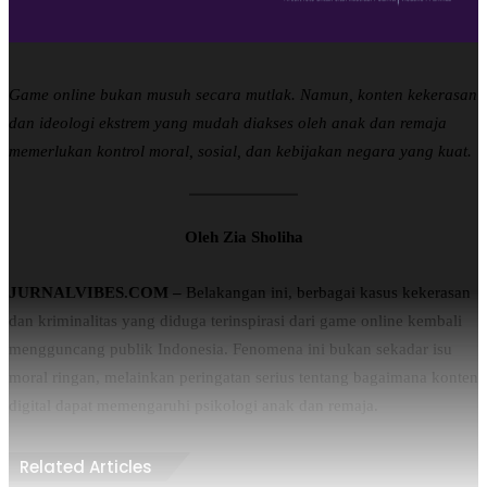
Game online bukan musuh secara mutlak. Namun, konten kekerasan
dan ideologi ekstrem yang mudah diakses oleh anak dan remaja
memerlukan kontrol moral, sosial, dan kebijakan negara yang kuat.
Oleh Zia Sholiha
JURNALVIBES.COM –
Belakangan ini, berbagai kasus kekerasan
dan kriminalitas yang diduga terinspirasi dari game online kembali
mengguncang publik Indonesia. Fenomena ini bukan sekadar isu
moral ringan, melainkan peringatan serius tentang bagaimana konten
digital dapat memengaruhi psikologi anak dan remaja.
Related Articles