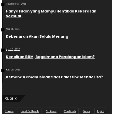
November 15, 2021
Hanya Islam yang Mampu Hentikan Kekerasan
Seksual
Mei 11, 2021
Kebenaran Akan Selalu Menang
April 9, 2022
Kenaikan BBM, Bagaimana Pandangan Islam?
Juni 29, 2025
Kemana Kemanusiaan Saat Palestina Menderita?
Rubrik
Cerpen
Food & Health
Motivasi
Muslimah
News
Opini