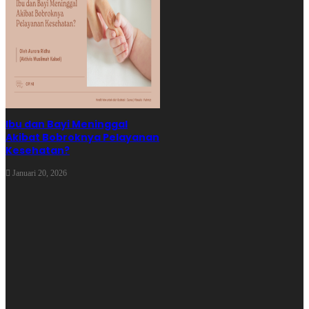
regulasi konten digital, literasi teknologi, dan standar usia untuk
game online supaya anak terhindar dari konten berbahaya.
Game online bukan musuh secara mutlak. Namun, konten kekerasan
dan ideologi ekstrem yang mudah diakses oleh anak dan remaja
memerlukan kontrol moral, sosial, dan kebijakan negara yang kuat.
Dalam pandangan Islam, menjaga generasi dari kerusakan adalah
Ibu dan Bayi Meninggal
wajib baik bagi individu, masyarakat, maupun negara.
Akibat Bobroknya Pelayanan
Kesehatan?
Ketidaknetralan ruang digital harus disadari bersama. Ini bukan
Januari 20, 2026
sekadar hiburan, tetapi ekosistem nilai yang bisa membentuk
karakter manusia. Karenanya, agar tercapai keselarasan itu harus
diaplikasikan melalui sebuah sistem besar yang hanya mengambil
dari apa yang Allah turunkan. Dari Al-Qur’an dan sunah, dengan
menerapkan Islam secara kafah.
Wallahu a’lam bish-shawab
. []
Editor: Ulinnuha; Ilustrator: Fahmzz