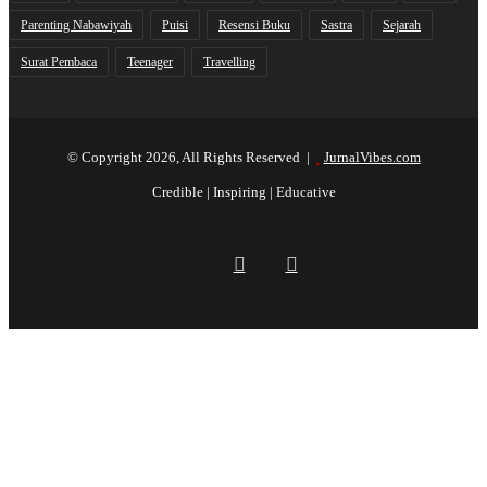
Parenting Nabawiyah
Puisi
Resensi Buku
Sastra
Sejarah
Surat Pembaca
Teenager
Travelling
© Copyright 2026, All Rights Reserved |
JurnalVibes.com
Credible | Inspiring | Educative
Facebook
Instagram