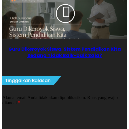
menunjukkan bermain game kekerasan dalam durasi panjang dapat
memengaruhi mood dan perilaku agresif pemain, serta menurunkan
empati atau sensitivitas terhadap kekerasan saat berulang kali
terpapar kontennya.
Islam memandang bahwa apa yang masuk ke hati dan pikiran akan
memengaruhi tindakan seseorang. Rasulullah saw. bersabda:
Guru Dikeroyok Siswa, Sistem Pendidikan Kita
“Sesungguhnya di dalam tubuh ada segumpal darah; jika baik maka
Sedang Tidak Baik-baik Saja?
baiklah seluruh jasadnya, dan jika rusak maka rusaklah seluruh
jasadnya. Ketahuilah itu adalah hati.” (HR. Bukhari dan Muslim)
Tinggalkan Balasan
Ini menegaskan bahwa apa yang kita konsumsi (termasuk konten
digital) dapat memengaruhi keadaan batin dan karakter seseorang.
Alamat email Anda tidak akan dipublikasikan.
Ruas yang wajib
ditandai
*
Tidak dapat dimungkiri, industri game adalah bagian dari ekonomi
digital global yang digerakkan oleh kekuatan kapital. Nilai-nilai
keuntungan sering kali mengungguli nilai moral dan sosial yang
sehat. Game dirancang menarik agar pemain terus bermain,