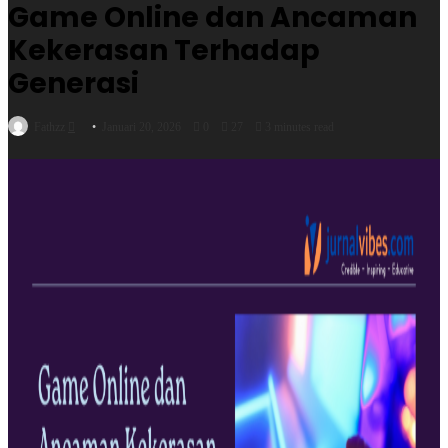
Game Online dan Ancaman
Kekerasan Terhadap
Generasi
Send
Fathzz
Januari 20, 2026
0
27
3 minutes read
an
email