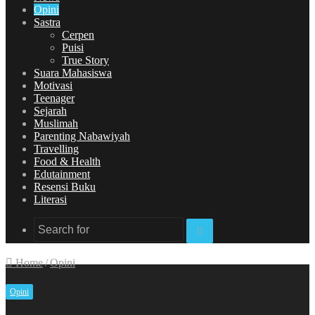
Opini
Sastra
Cerpen
Puisi
True Story
Suara Mahasiswa
Motivasi
Teenager
Sejarah
Muslimah
Parenting Nabawiyah
Travelling
Food & Health
Edutainment
Resensi Buku
Literasi
Search
for
Home
/
Opini
Opini