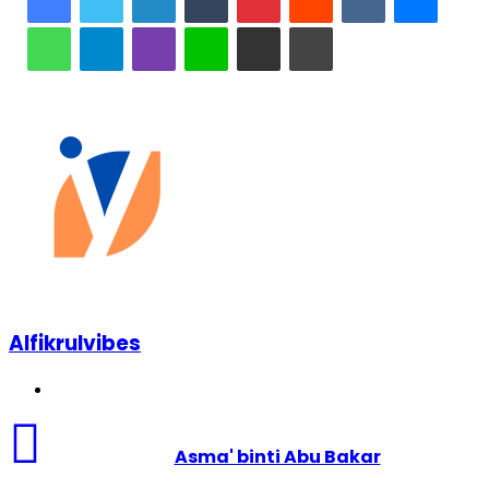
hampa.
WhatsApp
Telegram
Viber
Line
Share via Email
Print
Related Articles
Desa Tenjolaya
Juni 8, 2024
Alfikrulvibes
Website
Asma' binti Abu Bakar