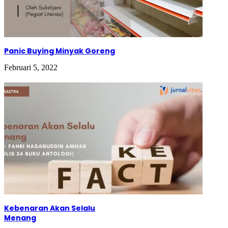
beberapa lembar kertas dan laptop yang sudah
menungguku. Aku mencari informasi. Tanganku sibuk
untuk mengetik, mataku sibuk untuk menjelajah tulisan,
berharap ada yang sesuai denganku.
Got it.
Panic Buying Minyak Goreng
Esoknya, pukul 8 pagi aku sudah siap dengan baju rapiku.
Menyiapkan berkas-berkas. Untuk apa aku lakukan ini?
Februari 5, 2022
Jawabannya, kuingin bekerja. Ini adalah salah satu
rencanaku, aku tidak akan menggunakan uang Papa untuk
kehidupanku di sini. Aku hanya menggunakan uang itu
untuk membayar uang sekolahku. Singkatnya, aku
melamar pekerjaan
part time
di sebuah perusahaan fast
food. Di sana aku melamar menjadi pelayan, iya pelayan.
Bukankah ini yang kudambakan? Hari-hariku mulai
bewarna. Aku sibuk dengan kegiatanku. Menyiapkan
sekolah, dorm, dan bekerja. Aku mulai lupa dengan
kegalauanku. Kadang aku menyadari
this is my real life
.
Aku merasa cukup hebat, bisa menghilangkan
kegalauanku selama ini. Beberapa tahun aku di sini, aku
seperti menemukan hidup baru. Selalu senang rasanya
ketika aku harus dimarahi oleh bos, gajiku dipotong,
namun itu menyenangkan.
Kebenaran Akan Selalu
Menang
Tapi hari itu berubah. Semua berubah. Aku mulai merasa