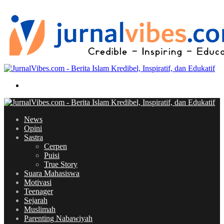
skin
Search
for
News
Opini
Sastra
Cerpen
Puisi
True Story
Suara Mahasiswa
Motivasi
Teenager
Sejarah
Muslimah
Parenting Nabawiyah