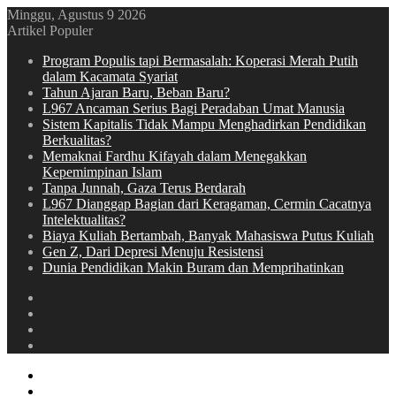
Minggu, Agustus 9 2026
Artikel Populer
Program Populis tapi Bermasalah: Koperasi Merah Putih
dalam Kacamata Syariat
Tahun Ajaran Baru, Beban Baru?
L967 Ancaman Serius Bagi Peradaban Umat Manusia
Sistem Kapitalis Tidak Mampu Menghadirkan Pendidikan
Berkualitas?
Memaknai Fardhu Kifayah dalam Menegakkan
Kepemimpinan Islam
Tanpa Junnah, Gaza Terus Berdarah
L967 Dianggap Bagian dari Keragaman, Cermin Cacatnya
Intelektualitas?
Biaya Kuliah Bertambah, Banyak Mahasiswa Putus Kuliah
Gen Z, Dari Depresi Menuju Resistensi
Dunia Pendidikan Makin Buram dan Memprihatinkan
Switch
skin
Sidebar
Random
Article
Log
In
Menu
Switch