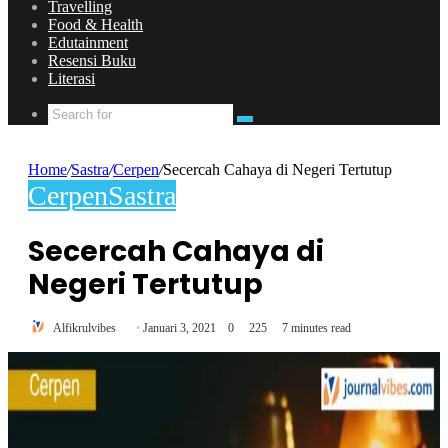
Travelling
Food & Health
Edutainment
Resensi Buku
Literasi
Search
for
Home
/
Sastra
/
Cerpen
/
Secercah Cahaya di Negeri Tertutup
Cerpen
Sastra
Secercah Cahaya di
Negeri Tertutup
Send
Alfikrulvibes
Januari 3, 2021
0
225
7 minutes read
an
email