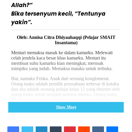
Allah?”
Bika tersenyum kecil, “Tentunya
yakin”.
Oleh: Annisa Citra Dhiyaahaqqi (Pelajar SMAIT
Insantama)
Mentari memaksa masuk ke dalam kamarku. Melewati
celah jendela kaca besar khas kamarku. Mentari itu
membuat suhu kamarku kian meningkat, merusak
mimpiku yang indah. Memaksa mataku untuk terbuka.
Hai, namaku Friska. Anak dari seorang konglomerat.
Orang tuaku adalah pemilik perusahaan terbesar di kotaku
dan aku adalah seorang pelajar kelas 12 yang dituntut oleh
orang tuaku untuk menjadi penerus mereka. Orang tuaku
selalu memberikanku fasilitas terbaik untukku belajar.
Mulai dari kamar yang nyaman, sekolah bergengsi,
Show More
diberikan untuk menunjang masaku belajar. Kesempatan
itu tentunya tidak pernah aku sia-siakan. Aku selalu
memberikan hasil yang terbaik untuk orang tuaku. Nilai
LinkedIn
Tumblr
Pinterest
Reddit
VKontakte
Messen
maksimal, berpuluh puluh piagam penghargaan kuberikan
pada orang tuaku. Walaupun seperti itu, aku merasa