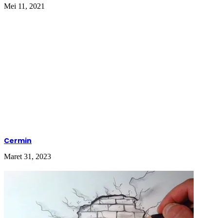
kejenuhan yang sangat. Aku mulai kembali merasa putus
Mei 11, 2021
asa. Kegalauan ini muncul lagi. Tapi saat ini beda. Aku
benar-benar tak memiliki cara lagi. Aku bisa menangis
seharian, menghancurkan beberapa barang, tidak
mengikuti kelas, bahkan aku keluar dari pekerjaanku.
Rasanya kuingin mengakhiri semuanya.
Hari ini, aku kembali masuk kelas. Setelah aku sedikit
memiliki kendali pada hati dan pikiranku. Dandananku
hari itu tak pernah kulihat. Mata sembab setelah aku
menangis tak berusaha kuhilangkan. Ternyata hari itu
adalah hari pengumuman bagi
top’s student
. Para
top’s
student
ini akan dikirim untuk berkeliling benua untuk
mempresentasikan tugas akhir dan “magang”, hal ini saat
ditunggu tunggu, banyak anak yang berusaha keras untuk
Cermin
mendapatkan itu. Iya, aku masuk ke dalam top’s student
itu. Tak usah dipungkiri.
Maret 31, 2023
Kami hanya diberi waktu dua pekan untuk mempersiapkan
semuanya. Mulai dari persiapan pribadi hingga tugas akhir
yang akan kami presentasikan. Seluruh dana akan
ditanggung oleh kampus. Jadi kami benar-benar hanya
menyiapkan diri kami saja.