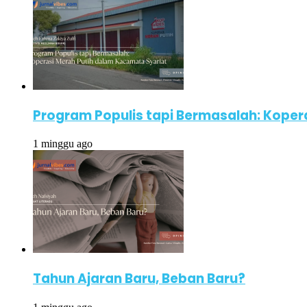
Program Populis tapi Bermasalah: Koper
1 minggu ago
Tahun Ajaran Baru, Beban Baru?