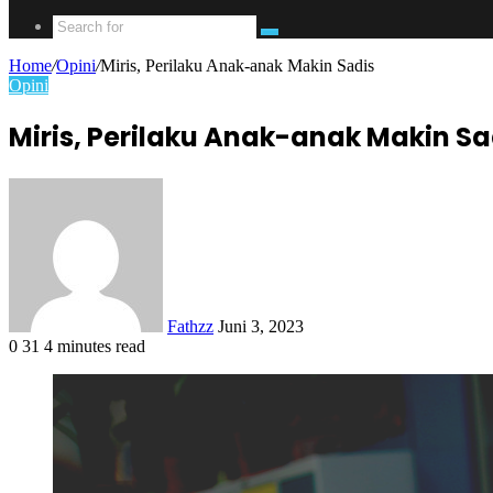
Search
for
Home
/
Opini
/
Miris, Perilaku Anak-anak Makin Sadis
Opini
Miris, Perilaku Anak-anak Makin Sa
Send
an
email
Fathzz
Juni 3, 2023
0
31
4 minutes read