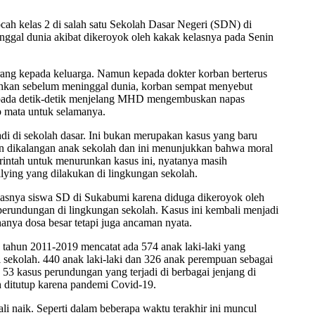
cah kelas 2 di salah satu Sekolah Dasar Negeri (SDN) di
ggal dunia akibat dikeroyok oleh kakak kelasnya pada Senin
rang kepada keluarga. Namun kepada dokter korban berterus
Bahkan sebelum meninggal dunia, korban sempat menyebut
t pada detik-detik menjelang MHD mengembuskan napas
 mata untuk selamanya.
di di sekolah dasar. Ini bukan merupakan kasus yang baru
tren dikalangan anak sekolah dan ini menunjukkan bahwa moral
rintah untuk menurunkan kasus ini, nyatanya masih
lying yang dilakukan di lingkungan sekolah.
snya siswa SD di Sukabumi karena diduga dikeroyok oleh
erundungan di lingkungan sekolah. Kasus ini kembali menjadi
anya dosa besar tetapi juga ancaman nyata.
tahun 2011-2019 mencatat ada 574 anak laki-laki yang
i sekolah. 440 anak laki-laki dan 326 anak perempuan sebagai
 53 kasus perundungan yang terjadi di berbagai jenjang di
h ditutup karena pandemi Covid-19.
i naik. Seperti dalam beberapa waktu terakhir ini muncul