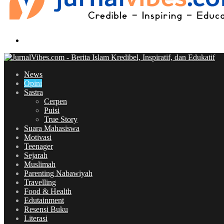
Search
for
News
Opini
Sastra
Cerpen
Puisi
True Story
Suara Mahasiswa
Motivasi
Teenager
Sejarah
Muslimah
Parenting Nabawiyah
Travelling
Food & Health
Edutainment
Resensi Buku
Literasi