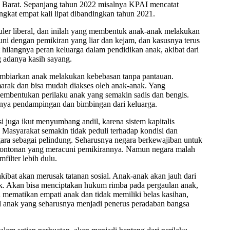
 Barat. Sepanjang tahun 2022 misalnya KPAI mencatat
ingkat empat kali lipat dibandingkan tahun 2021.
sekuler liberal, dan inilah yang membentuk anak-anak melakukan
cuni dengan pemikiran yang liar dan kejam, dan kasusnya terus
ilangnya peran keluarga dalam pendidikan anak, akibat dari
g adanya kasih sayang.
embiarkan anak melakukan kebebasan tanpa pantauan.
marak dan bisa mudah diakses oleh anak-anak. Yang
embentukan perilaku anak yang semakin sadis dan bengis.
anya pendampingan dan bimbingan dari keluarga.
 juga ikut menyumbang andil, karena sistem kapitalis
 Masyarakat semakin tidak peduli terhadap kondisi dan
gara sebagai pelindung. Seharusnya negara berkewajiban untuk
is tontonan yang meracuni pemikirannya. Namun negara malah
ilter lebih dulu.
kibat akan merusak tatanan sosial. Anak-anak akan jauh dari
k. Akan bisa menciptakan hukum rimba pada pergaulan anak,
 mematikan empati anak dan tidak memiliki belas kasihan,
l anak yang seharusnya menjadi penerus peradaban bangsa