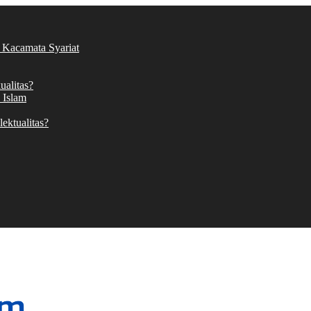
 Kacamata Syariat
alitas?
 Islam
ektualitas?