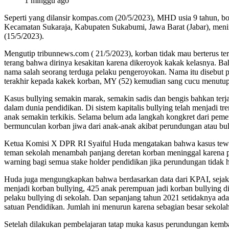
1 minggu ago
Seperti yang dilansir kompas.com (20/5/2023), MHD usia 9 tahun, bo
Kecamatan Sukaraja, Kabupaten Sukabumi, Jawa Barat (Jabar), menin
(15/5/2023).
Mengutip tribunnews.com ( 21/5/2023), korban tidak mau berterus te
terang bahwa dirinya kesakitan karena dikeroyok kakak kelasnya. 
nama salah seorang terduga pelaku pengeroyokan. Nama itu disebu
terakhir kepada kakek korban, MY (52) kemudian sang cucu menutup
Kasus bullying semakin marak, semakin sadis dan bengis bahkan terja
dalam dunia pendidikan. Di sistem kapitalis bullying telah menjadi 
anak semakin terkikis. Selama belum ada langkah kongkret dari peme
bermunculan korban jiwa dari anak-anak akibat perundungan atau bul
Ketua Komisi X DPR RI Syaiful Huda mengatakan bahwa kasus tewa
teman sekolah menambah panjang deretan korban meninggal karena p
warning bagi semua stake holder pendidikan jika perundungan tidak h
Huda juga mengungkapkan bahwa berdasarkan data dari KPAI, sejak 
menjadi korban bullying, 425 anak perempuan jadi korban bullying d
pelaku bullying di sekolah. Dan sepanjang tahun 2021 setidaknya ada
satuan Pendidikan. Jumlah ini menurun karena sebagian besar sekola
Setelah dilakukan pembelajaran tatap muka kasus perundungan kembal