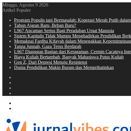
Minggu, Agustus 9 2026
Artikel Populer
Program Populis tapi Bermasalah: Koperasi Merah Putih dalam
Tahun Ajaran Baru, Beban Baru?
L967 Ancaman Serius Bagi Peradaban Umat Manusia
Sistem Kapitalis Tidak Mampu Menghadirkan Pendidikan Berku
Memaknai Fardhu Kifayah dalam Menegakkan Kepemimpinan
Tanpa Junnah, Gaza Terus Berdarah
L967 Dianggap Bagian dari Keragaman, Cermin Cacatnya Intel
Biaya Kuliah Bertambah, Banyak Mahasiswa Putus Kuliah
Gen Z, Dari Depresi Menuju Resistensi
Dunia Pendidikan Makin Buram dan Memprihatinkan
Switch
skin
Sidebar
Random
Article
Log
In
Menu
Switch
skin