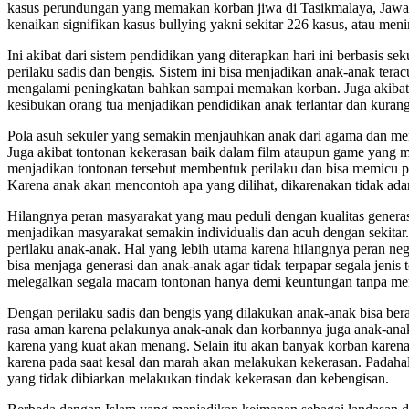
kasus perundungan yang memakan korban jiwa di Tasikmalaya, Jawa
kenaikan signifikan kasus bullying yakni sekitar 226 kasus, atau men
Ini akibat dari sistem pendidikan yang diterapkan hari ini berbasis 
perilaku sadis dan bengis. Sistem ini bisa menjadikan anak-anak tera
mengalami peningkatan bahkan sampai memakan korban. Juga akibat h
kesibukan orang tua menjadikan pendidikan anak terlantar dan kuran
Pola asuh sekuler yang semakin menjauhkan anak dari agama dan m
Juga akibat tontonan kekerasan baik dalam film ataupun game yang 
menjadikan tontonan tersebut membentuk perilaku dan bisa memicu p
Karena anak akan mencontoh apa yang dilihat, dikarenakan tidak ad
Hilangnya peran masyarakat yang mau peduli dengan kualitas generasi
menjadikan masyarakat semakin individualis dan acuh dengan sekitar.
perilaku anak-anak. Hal yang lebih utama karena hilangnya peran ne
bisa menjaga generasi dan anak-anak agar tidak terpapar segala jen
melegalkan segala macam tontonan hanya demi keuntungan tanpa memf
Dengan perilaku sadis dan bengis yang dilakukan anak-anak bisa bera
rasa aman karena pelakunya anak-anak dan korbannya juga anak-ana
karena yang kuat akan menang. Selain itu akan banyak korban karena
karena pada saat kesal dan marah akan melakukan kekerasan. Padaha
yang tidak dibiarkan melakukan tindak kekerasan dan kebengisan.