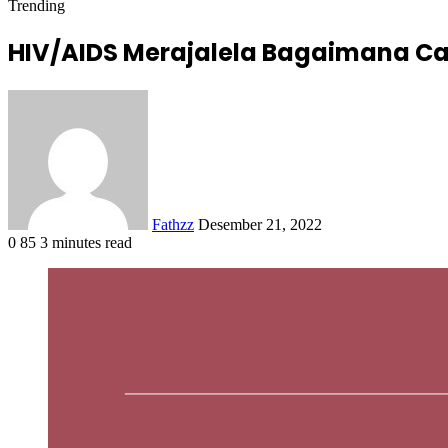
Trending
HIV/AIDS Merajalela Bagaimana C
Send
an
email
Fathzz
Desember 21, 2022
0
85
3 minutes read