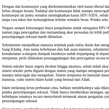
Dengan alat kontrasepsi yang direkomendasikan oleh kaum liberal dan
bebas dengan berani. Padahal alat kontrasepsi tidak mampu mencega
kontrasepsi ini justru semakin meningkatkan kasus HIV/AIDS, sebab
tanpa rasa takut dan kemungkinan tertular semakin besar. Pelaku seks 
Negara sampai kekurangan biaya pengobatan untuk mengatasi HIV/AI
namun juga pencegahan dan memandang akar persoalan ini lebih jauh
penyimpangan seksual masih dibiarkan.
Sekularisme menjadikan manusia terjebak pada nafsu dunia dan meng
Sang Khaliq. Atas nama kebebasan dan hak asasi manusia, sekularis
kemaksiatan walaupun dampak buruknya sudah terpampang di depa
menjamur, perlu dilakukan penanggulangan dan pencegahan secara te
Sistem sekuler harus segera dicabut hingga akarnya, sebab inilah ak
sistem sekuler perlu diganti dengan sistem yang mampu mengatasi per
mampu mencegah dan mengobati. Sistem sempurna ini haruslah datan
manusia, yaitu sistem Islam kafah yang berasal dari Allah.
Islam melarang keras perbuatan zina, bahkan mendekatinya saja dila
pelaku penyimpangan seksual. Tidak hanya memberikan larangan, apab
kehidupan umatnya secara menyeluruh termasuk aturan pergaulan ya
penyimpangan seksual.