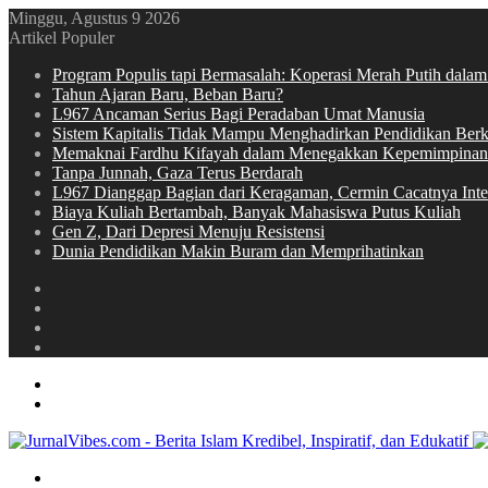
Minggu, Agustus 9 2026
Artikel Populer
Program Populis tapi Bermasalah: Koperasi Merah Putih dalam
Tahun Ajaran Baru, Beban Baru?
L967 Ancaman Serius Bagi Peradaban Umat Manusia
Sistem Kapitalis Tidak Mampu Menghadirkan Pendidikan Berku
Memaknai Fardhu Kifayah dalam Menegakkan Kepemimpinan
Tanpa Junnah, Gaza Terus Berdarah
L967 Dianggap Bagian dari Keragaman, Cermin Cacatnya Intel
Biaya Kuliah Bertambah, Banyak Mahasiswa Putus Kuliah
Gen Z, Dari Depresi Menuju Resistensi
Dunia Pendidikan Makin Buram dan Memprihatinkan
Switch
skin
Sidebar
Random
Article
Log
In
Menu
Switch
skin
Search