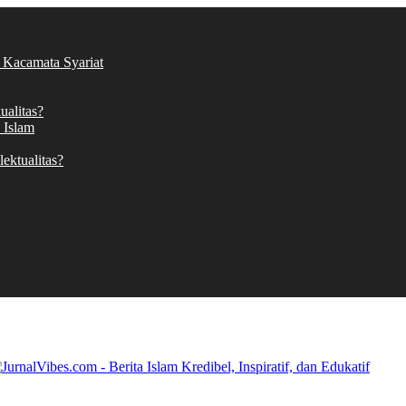
 Kacamata Syariat
alitas?
 Islam
ektualitas?