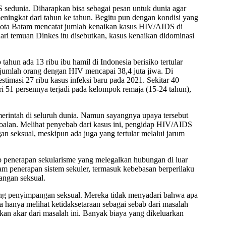
S sedunia. Diharapkan bisa sebagai pesan untuk dunia agar
ningkat dari tahun ke tahun. Begitu pun dengan kondisi yang
 Kota Batam mencatat jumlah kenaikan kasus HIV/AIDS di
i temuan Dinkes itu disebutkan, kasus kenaikan didominasi
hun ada 13 ribu ibu hamil di Indonesia berisiko tertular
mlah orang dengan HIV mencapai 38,4 juta jiwa. Di
timasi 27 ribu kasus infeksi baru pada 2021. Sekitar 40
ri 51 persennya terjadi pada kelompok remaja (15-24 tahun),
rintah di seluruh dunia. Namun sayangnya upaya tersebut
alan. Melihat penyebab dari kasus ini, pengidap HIV/AIDS
 seksual, meskipun ada juga yang tertular melalui jarum
b penerapan sekularisme yang melegalkan hubungan di luar
m penerapan sistem sekuler, termasuk kebebasan berperilaku
angan seksual.
ng penyimpangan seksual. Mereka tidak menyadari bahwa apa
hanya melihat ketidaksetaraan sebagai sebab dari masalah
an akar dari masalah ini. Banyak biaya yang dikeluarkan