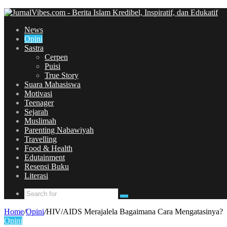
for
News
Opini
Sastra
Cerpen
Puisi
True Story
Suara Mahasiswa
Motivasi
Teenager
Sejarah
Muslimah
Parenting Nabawiyah
Travelling
Food & Health
Edutainment
Resensi Buku
Literasi
Search
for
Home
/
Opini
/
HIV/AIDS Merajalela Bagaimana Cara Mengatasinya?
Opini