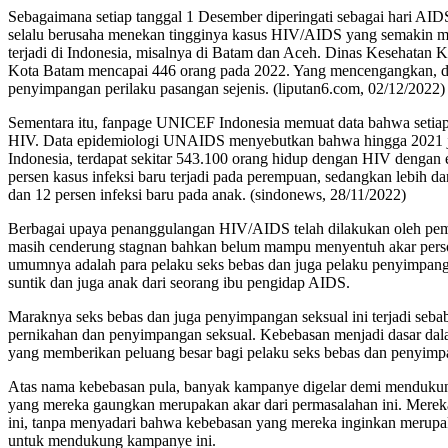
Sebagaimana setiap tanggal 1 Desember diperingati sebagai hari AID
selalu berusaha menekan tingginya kasus HIV/AIDS yang semakin me
terjadi di Indonesia, misalnya di Batam dan Aceh. Dinas Kesehatan
Kota Batam mencapai 446 orang pada 2022. Yang mencengangkan, dar
penyimpangan perilaku pasangan sejenis. (liputan6.com, 02/12/2022)
Sementara itu, fanpage UNICEF Indonesia memuat data bahwa setiap ta
HIV. Data epidemiologi UNAIDS menyebutkan bahwa hingga 2021 ju
Indonesia, terdapat sekitar 543.100 orang hidup dengan HIV dengan es
persen kasus infeksi baru terjadi pada perempuan, sedangkan lebih da
dan 12 persen infeksi baru pada anak. (sindonews, 28/11/2022)
Berbagai upaya penanggulangan HIV/AIDS telah dilakukan oleh peme
masih cenderung stagnan bahkan belum mampu menyentuh akar perso
umumnya adalah para pelaku seks bebas dan juga pelaku penyimpangan
suntik dan juga anak dari seorang ibu pengidap AIDS.
Maraknya seks bebas dan juga penyimpangan seksual ini terjadi seba
pernikahan dan penyimpangan seksual. Kebebasan menjadi dasar dala
yang memberikan peluang besar bagi pelaku seks bebas dan penyimp
Atas nama kebebasan pula, banyak kampanye digelar demi menduku
yang mereka gaungkan merupakan akar dari permasalahan ini. Mereka 
ini, tanpa menyadari bahwa kebebasan yang mereka inginkan merupak
untuk mendukung kampanye ini.