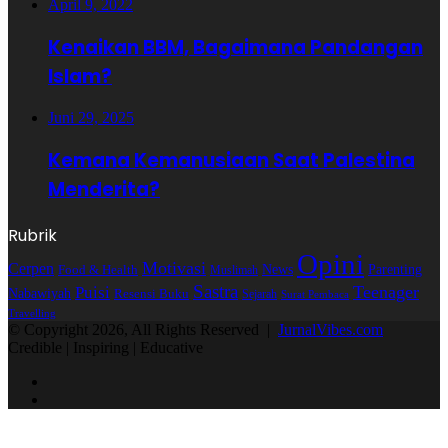
April 9, 2022
Kenaikan BBM, Bagaimana Pandangan
Islam?
Juni 29, 2025
Kemana Kemanusiaan Saat Palestina
Menderita?
Rubrik
Opini
Motivasi
Cerpen
Parenting
Food & Health
News
Muslimah
Sastra
Teenager
Puisi
Nabawiyah
Resensi Buku
Sejarah
Surat Pembaca
Travelling
© Copyright 2026, All Rights Reserved |
JurnalVibes.com
Credible | Inspiring | Educative
Facebook
Instagram
Back