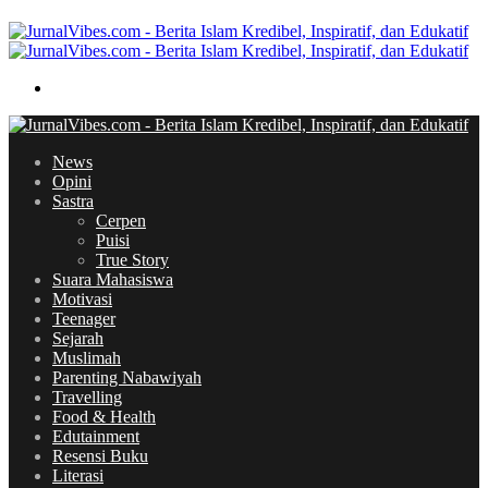
skin
Search
for
News
Opini
Sastra
Cerpen
Puisi
True Story
Suara Mahasiswa
Motivasi
Teenager
Sejarah
Muslimah
Parenting Nabawiyah
Travelling
Food & Health
Edutainment
Resensi Buku
Literasi