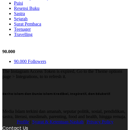
Puisi
Resensi Buku
Sastra
Sejarah
Surat Pembaca
Teenager
Travelling
Follow Us
90.000
90.000
Followers
The Instagram Access Token is expired, Go to the Theme options
page > Integrations, to to refresh it.
Berita Islam dan Dunia Islam Kredibel, Inspiratif, dan Edukatif
Media Islam terkini dan amanah, seputar politik, sosial, pendidikan,
sastra, literasi, muslimah, parenting, food and health, hingga remaja.
Profile
|
Syarat & Ketentuan Naskah
|
Privacy Policy
Contact Us