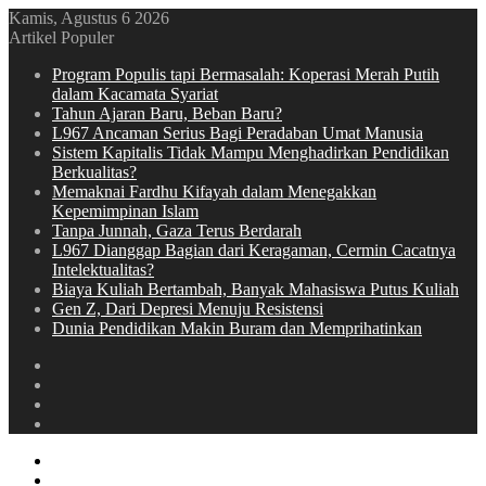
Kamis, Agustus 6 2026
Artikel Populer
Program Populis tapi Bermasalah: Koperasi Merah Putih
dalam Kacamata Syariat
Tahun Ajaran Baru, Beban Baru?
L967 Ancaman Serius Bagi Peradaban Umat Manusia
Sistem Kapitalis Tidak Mampu Menghadirkan Pendidikan
Berkualitas?
Memaknai Fardhu Kifayah dalam Menegakkan
Kepemimpinan Islam
Tanpa Junnah, Gaza Terus Berdarah
L967 Dianggap Bagian dari Keragaman, Cermin Cacatnya
Intelektualitas?
Biaya Kuliah Bertambah, Banyak Mahasiswa Putus Kuliah
Gen Z, Dari Depresi Menuju Resistensi
Dunia Pendidikan Makin Buram dan Memprihatinkan
Switch
skin
Sidebar
Random
Article
Log
In
Menu
Switch