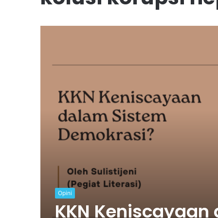
Opini
KKN Keniscayaan 