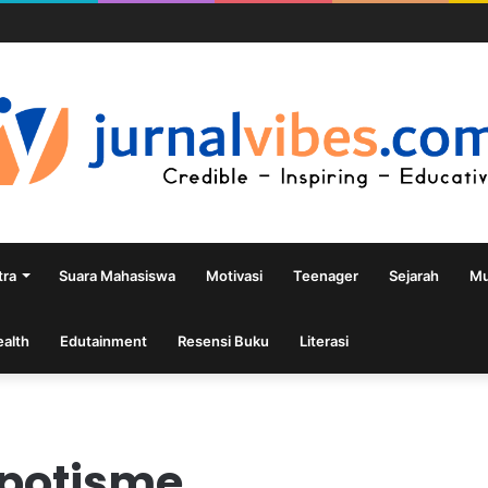
tra
Suara Mahasiswa
Motivasi
Teenager
Sejarah
Mu
ealth
Edutainment
Resensi Buku
Literasi
epotisme