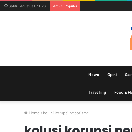
Sabtu, Agustus 8 2026
Artikel Populer
News
Opini
Sas
Travelling
Food & H
Home
/
kolusi korupsi nepotisme
kolusi korupsi n