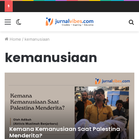
Menu
Switch
S
skin
fo
Home
/
kemanusiaan
kemanusiaan
Kemana Kemanusiaan Saat Palestina
Menderita?