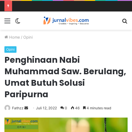
Home
/
Opini
Opini
Penghinaan Nabi
Muhammad Saw. Berulang,
Umat Butuh Solusi
Paripurna
Fathzz
Juli 12, 2022
0
46
4 minutes read