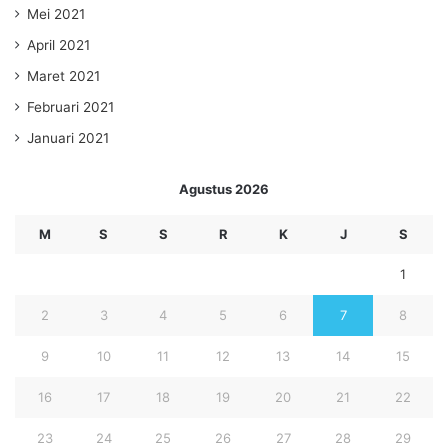
kepercayaan/agama/etnisitas pihak lain. Pertanggungjawaban semua
Mei 2021
konten yang dikirim sepenuhnya ada pada pengirim tulisan/penulis,
April 2021
bukan
JURNALVIBES.COM
. Silakan mengirimkan tulisan Anda ke email
Maret 2021
redaksi@jurnalvibes.com
Februari 2021
Januari 2021
penistaan agama
syariat Islam
Agustus 2026
M
S
S
R
K
J
S
1
2
3
4
5
6
7
8
9
10
11
12
13
14
15
16
17
18
19
20
21
22
23
24
25
26
27
28
29