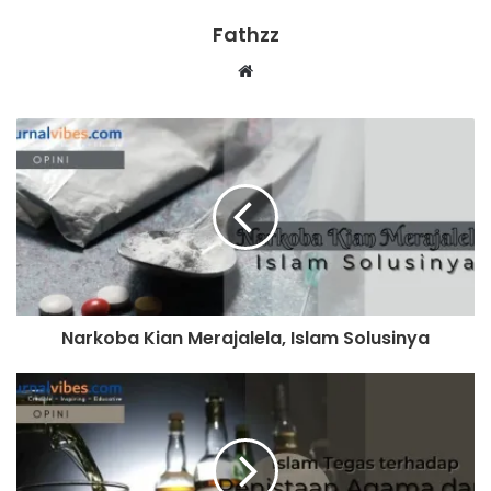
Wakil Ketua umum Majelis Ulama Indonesia (MUI) Anwar
Fathzz
Abbas ikut mengomentari terkait promo minuman keras
(miras) gratis dari restoran dan bar Holywings yang
menggunakan nama Muhammad. Anwar mengatakan
penggunaan nama Muhammad sangat melukai hati umat
Islam. Sebab, menurutnya Nabi Muhammad Saw. adalah
sosok yang dihormati umat Islam dan melarang umatnya
menenggak minuman keras. Karena itu ia menyayangkan
pihak Holywings memberi hadiah dan menggratiskan satu
botol alkohol bagi orang yang memiliki nama Muhammad.
(Suara.com, 24/6/2022).
Narkoba Kian Merajalela, Islam Solusinya
Holywings Indonesia kembali menyampaikan permintaan
maaf terkait promosi minuman alkohol gratis khusus untuk
pelanggan bernama ‘Muhammad’ dan ‘Maria’. Dalam
pernyataan terbuka, Holywings berbicara nasib 3.000
karyawan yang bergantung pada usaha food and beverage