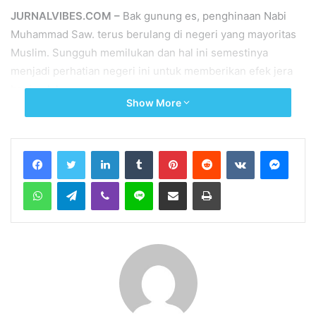
JURNALVIBES.COM –
Bak gunung es, penghinaan Nabi
Muhammad Saw. terus berulang di negeri yang mayoritas
Muslim. Sungguh memilukan dan hal ini semestinya
menjadi perhatian negeri ini untuk memberikan efek jera
bagi pelakunya.
Show More
Related Articles
Program Populis tapi Bermasalah:
Koperasi Merah Putih dalam Kacamata
Syariat
6 hari ago
Tahun Ajaran Baru, Beban Baru?
6 hari ago